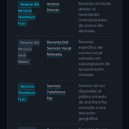
Reventa con bucle
Acceso
Reventa Del
directo: el
Directo
Servicio
revendedor
Telefónico
controla la línea
Fijo
de acceso del
abonado.
Reventa
Reventa Del
Reventa Del
específica del
Servicio Vocal
Servicio
servicio vocal
Nómada
Vocal
nómada con
Nómada
subasignación de
la numeración
nómada.
Servicio de voz
Servicio
Servicio
disponible al
Telefónico
Telefónico
público a través
Fijo
Fijo
de una línea fija
asociada a una
ubicación
geográfica.