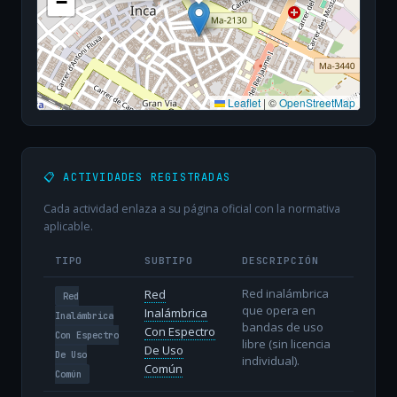
−
Leaflet
|
©
OpenStreetMap
📋 ACTIVIDADES REGISTRADAS
Cada actividad enlaza a su página oficial con la normativa
aplicable.
TIPO
SUBTIPO
DESCRIPCIÓN
Red inalámbrica
Red
Red
que opera en
Inalámbrica
Inalámbrica
bandas de uso
Con Espectro
Con Espectro
libre (sin licencia
De Uso
De Uso
individual).
Común
Común