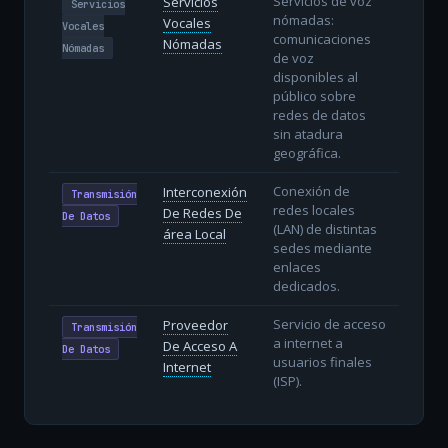
Servicios de voz
Servicios
Servicios
nómadas:
Vocales
Vocales
comunicaciones
Nómadas
Nómadas
de voz
disponibles al
público sobre
redes de datos
sin atadura
geográfica.
Conexión de
Interconexión
Transmisión
redes locales
De Redes De
De Datos
(LAN) de distintas
área Local
sedes mediante
enlaces
dedicados.
Servicio de acceso
Proveedor
Transmisión
a internet a
De Acceso A
De Datos
usuarios finales
Internet
(ISP).