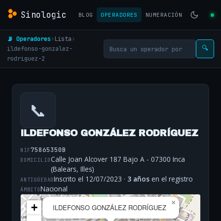
Sinologic
BLOG
OPERADORES
NUMERACIÓN
📡 Operadores
›
Lista
›
ildefonso-gonzalez-
🔍
rodriguez-2
📞
ILDEFONSO GONZÁLEZ RODRÍGUEZ
75865350B
NIF
Calle Joan Alcover 187 Bajo A - 07300 Inca
DOMICILIO
(Balears, Illes)
Inscrito el 12/07/2023 ·
3 años
en el registro
ANTIGÜEDAD
Nacional
ÁMBITO
×
+
ILDEFONSO GONZÁLEZ RODRÍGUEZ