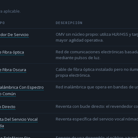
a aplicable.
IPO
DESCRIPCIÓN
OMV sin núcleo propio: utiliza HLR/HSS y t
dor De Servicio
mayor agilidad operativa.
Red de comunicaciones electrónicas basada 
 Fibra óptica
mediante pulsos de luz.
Cable de fibra óptica instalado pero no ilu
 Fibra Oscura
propia electrónica.
Red inalámbrica que opera en bandas de uso l
alámbrica Con Espectro
o Común
Reventa con bucle directo: el revendedor co
 Directo
Reventa específica del servicio vocal nóm
a Del Servicio Vocal
da
Servicio de voz disponible al público a trav