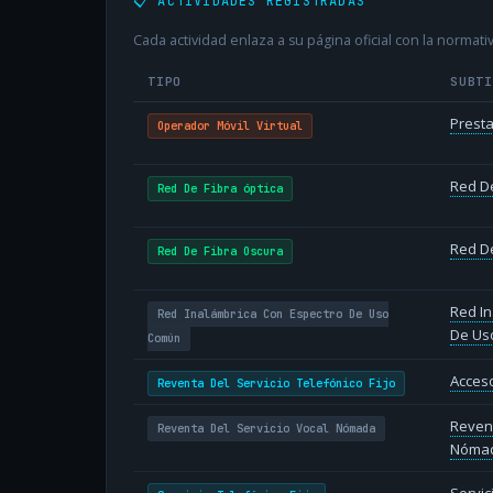
📋 ACTIVIDADES REGISTRADAS
Cada actividad enlaza a su página oficial con la normativ
TIPO
SUBT
Presta
Operador Móvil Virtual
Red De
Red De Fibra óptica
Red De
Red De Fibra Oscura
Red In
Red Inalámbrica Con Espectro De Uso
De Us
Común
Acceso
Reventa Del Servicio Telefónico Fijo
Revent
Reventa Del Servicio Vocal Nómada
Nóma