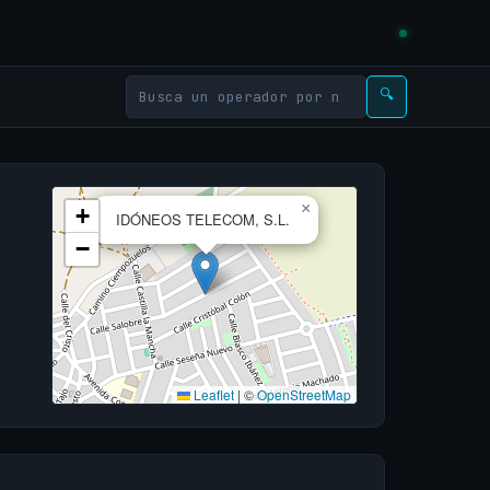
🔍
×
+
IDÓNEOS TELECOM, S.L.
−
Leaflet
|
©
OpenStreetMap