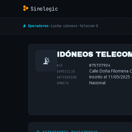
Sinologic
📡 Operadores
›
Lista
›
idoneos-telecom-8
IDÓNEOS TELECOM,
📡
B75737924
NIF
Calle Doña Filomena C
DOMICILIO
Inscrito el 11/05/2025 
ANTIGÜEDAD
Nacional
ÁMBITO