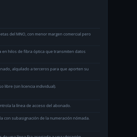
arjetas del MNO, con menor margen comercial pero
en hilos de fibra óptica que transmiten datos
minado, alquilado a terceros para que aporten su
ibre (sin licencia individual).
ntrola la línea de acceso del abonado.
ada con subasignación de la numeración nómada.
és de una línea fija asociada a una ubicación