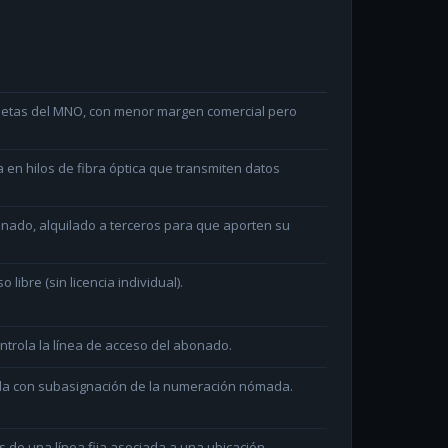
arjetas del MNO, con menor margen comercial pero
en hilos de fibra óptica que transmiten datos
minado, alquilado a terceros para que aporten su
ibre (sin licencia individual).
ntrola la línea de acceso del abonado.
ada con subasignación de la numeración nómada.
és de una línea fija asociada a una ubicación