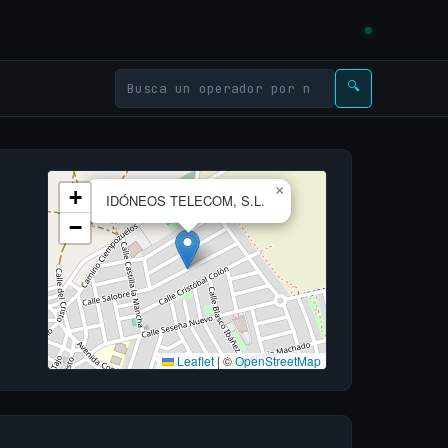
🔍
×
+
IDÓNEOS TELECOM, S.L.
−
Leaflet
|
©
OpenStreetMap