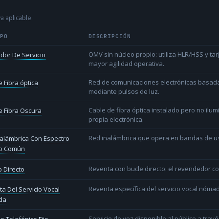
a aplicable.
IPO
DESCRIPCIÓN
OMV sin núcleo propio: utiliza HLR/HSS y t
dor De Servicio
mayor agilidad operativa.
Red de comunicaciones electrónicas basada 
 Fibra óptica
mediante pulsos de luz.
Cable de fibra óptica instalado pero no ilu
 Fibra Oscura
propia electrónica.
Red inalámbrica que opera en bandas de uso l
alámbrica Con Espectro
o Común
Reventa con bucle directo: el revendedor co
 Directo
Reventa específica del servicio vocal nóm
a Del Servicio Vocal
da
Servicio de voz disponible al público a trav