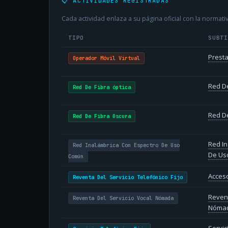
📋 ACTIVIDADES REGISTRADAS
Cada actividad enlaza a su página oficial con la normativ
TIPO
SUBT
Presta
Operador Móvil Virtual
Red De
Red De Fibra óptica
Red De
Red De Fibra Oscura
Red In
Red Inalámbrica Con Espectro De Uso
De Us
Común
Acceso
Reventa Del Servicio Telefónico Fijo
Revent
Reventa Del Servicio Vocal Nómada
Nóma