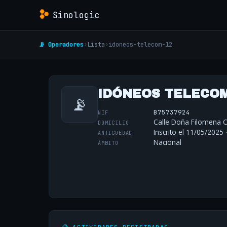
Sinologic
📡 Operadores
›
Lista
›
idoneos-telecom-12
IDÓNEOS TELECOM,
📡
B75737924
NIF
Calle Doña Filomena C
DOMICILIO
Inscrito el 11/05/2025 
ANTIGÜEDAD
Nacional
ÁMBITO