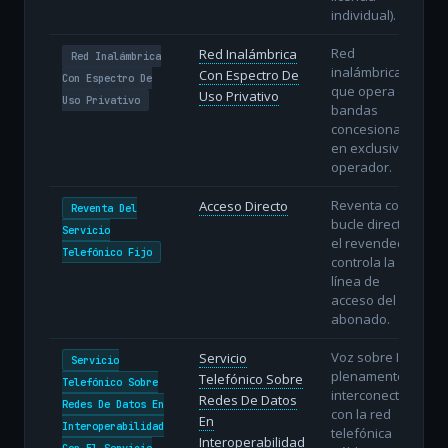
individual).
Red
Red Inalámbrica
Red Inalámbrica
inalámbrica
Con Espectro De
Con Espectro De
que opera en
Uso Privativo
Uso Privativo
bandas
concesionadas
en exclusiva al
operador.
Reventa con
Acceso Directo
Reventa Del
bucle directo:
Servicio
el revendedor
Telefónico Fijo
controla la
línea de
acceso del
abonado.
Voz sobre IP
Servicio
Servicio
plenamente
Telefónico Sobre
Telefónico Sobre
interconectada
Redes De Datos
Redes De Datos En
con la red
En
Interoperabilidad
telefónica
Interoperabilidad
Con El Servicio