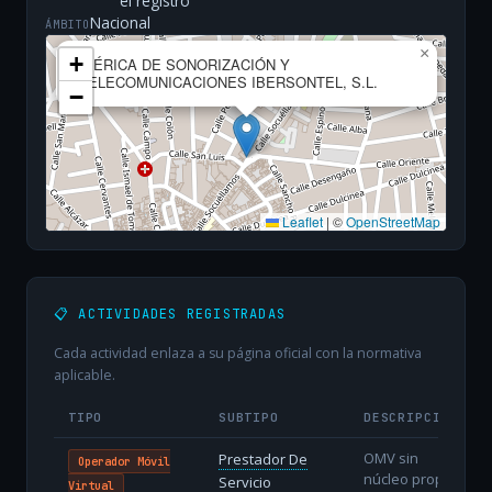
el registro
Nacional
ÁMBITO
×
+
IBÉRICA DE SONORIZACIÓN Y
TELECOMUNICACIONES IBERSONTEL, S.L.
−
Leaflet
|
©
OpenStreetMap
📋 ACTIVIDADES REGISTRADAS
Cada actividad enlaza a su página oficial con la normativa
aplicable.
TIPO
SUBTIPO
DESCRIPCIÓN
OMV sin
Prestador De
Operador Móvil
núcleo propio:
Servicio
Virtual