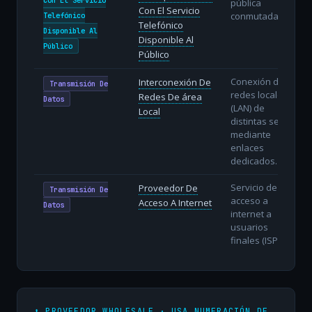
pública
Con El Servicio
conmutada.
Telefónico
Telefónico
Disponible Al
Disponible Al
Público
Público
Conexión de
Interconexión De
Transmisión De
redes locales
Redes De área
Datos
(LAN) de
Local
distintas sedes
mediante
enlaces
dedicados.
Servicio de
Proveedor De
Transmisión De
acceso a
Acceso A Internet
Datos
internet a
usuarios
finales (ISP).
⬆️ PROVEEDOR WHOLESALE · USA NUMERACIÓN DE