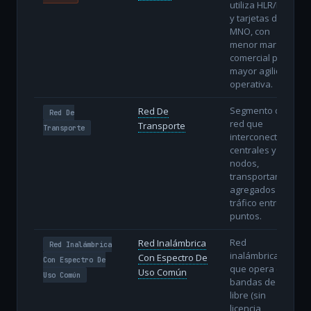
utiliza HLR/HSS
y tarjetas del
MNO, con
menor margen
comercial pero
mayor agilidad
operativa.
Segmento de
Red De
Red De
red que
Transporte
Transporte
interconecta
centrales y
nodos,
transportando
agregados de
tráfico entre
puntos.
Red
Red Inalámbrica
Red Inalámbrica
inalámbrica
Con Espectro De
Con Espectro De
que opera en
Uso Común
Uso Común
bandas de uso
libre (sin
licencia