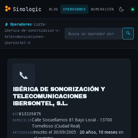
Sinologic
BLOG
OPERADORES
NUMERACIÓN
📡 Operadores
›
Lista
›
iberica-de-sonorizacion-y-
🔍
telecomunicaciones-
ibersontel-6
📞
IBÉRICA DE SONORIZACIÓN Y
TELECOMUNICACIONES
IBERSONTEL, S.L.
B13225875
NIF
Calle Socuellamos 81 Bajo Local - 13700
DOMICILIO
Tomelloso (Ciudad Real)
Inscrito el 30/09/2005 ·
20 años, 10 meses
en
ANTIGÜEDAD