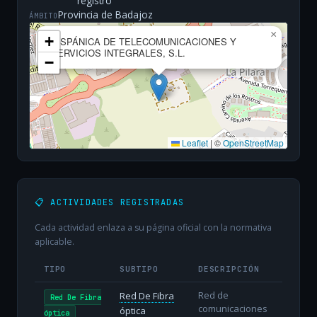
registro
Provincia de Badajoz
ÁMBITO
×
+
HISPÁNICA DE TELECOMUNICACIONES Y
SERVICIOS INTEGRALES, S.L.
−
Leaflet
|
©
OpenStreetMap
📋 ACTIVIDADES REGISTRADAS
Cada actividad enlaza a su página oficial con la normativa
aplicable.
TIPO
SUBTIPO
DESCRIPCIÓN
Red de
Red De Fibra
Red De Fibra
comunicaciones
óptica
óptica