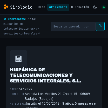
Sinologic
BLOG
OPERADORES
NUMERACIÓN
📡 Operadores
›
Lista
›
hispanica-de-
🔍
telecomunicaciones-y-
servicios-integrales-4
💾
HISPÁNICA DE
TELECOMUNICACIONES Y
SERVICIOS INTEGRALES, S.L.
B06462899
NIF
Avenida Los Monitos 21 Chalet 15 - 06009
DOMICILIO
Badajoz (Badajoz)
Inscrito el 16/02/2018 ·
8 años, 5 meses
en el
ANTIGÜEDAD