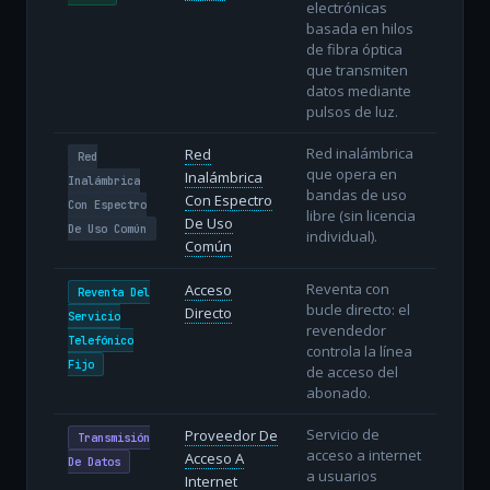
electrónicas
basada en hilos
de fibra óptica
que transmiten
datos mediante
pulsos de luz.
Red inalámbrica
Red
Red
que opera en
Inalámbrica
Inalámbrica
bandas de uso
Con Espectro
Con Espectro
libre (sin licencia
De Uso
De Uso Común
individual).
Común
Reventa con
Acceso
Reventa Del
bucle directo: el
Directo
Servicio
revendedor
Telefónico
controla la línea
Fijo
de acceso del
abonado.
Servicio de
Proveedor De
Transmisión
acceso a internet
Acceso A
De Datos
a usuarios
Internet