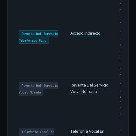
margen
comercia
mayor ag
operativ
Reventa
Acceso Indirecto
Reventa Del Servicio
preselec
Telefónico Fijo
selecció
llamada 
llamada 
línea del
operado
propietar
Reventa
Reventa Del Servicio
Reventa Del Servicio
específic
Vocal Nómada
Vocal Nómada
servicio 
nómada 
subasig
de la nu
nómada.
Servicio
Telefonía Vocal En
Telefonía Vocal En