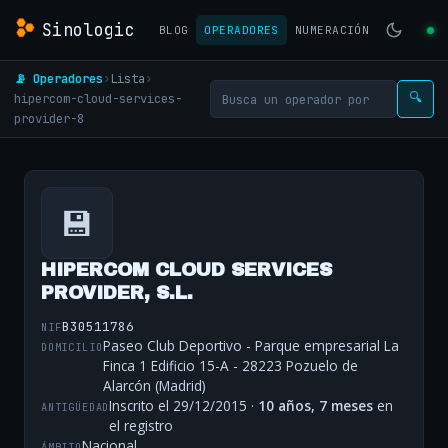
Sinologic
BLOG
OPERADORES
NUMERACIÓN
📡 Operadores
›
Lista
›
hipercom-cloud-services-
🔍
provider-8
💾
HIPERCOM CLOUD SERVICES
PROVIDER, S.L.
B30511786
NIF
Paseo Club Deportivo - Parque empresarial La
DOMICILIO
Finca 1 Edificio 15-A - 28223 Pozuelo de
Alarcón (Madrid)
Inscrito el 29/12/2015 ·
10 años, 7 meses
en
ANTIGÜEDAD
el registro
Nacional
ÁMBITO