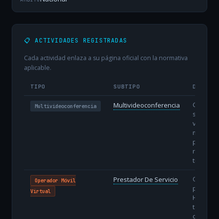
📋 ACTIVIDADES REGISTRADAS
Cada actividad enlaza a su página oficial con la normativa
aplicable.
TIPO
SUBTIPO
DESCRI
Comunic
Multivideoconferencia
Multivideoconferencia
simultán
voz y ví
múltiple
particip
remotos
tiempo re
OMV sin 
Prestador De Servicio
Operador Móvil
propio: u
Virtual
HLR/HSS
tarjetas
con men