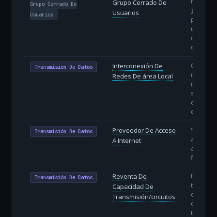
restringi
Grupo Cerrado De
Grupo Cerrado De
grupo
Usuarios
Usuarios
predefin
usuarios
de una
organiza
Conexió
Interconexión De
Transmisión De Datos
redes lo
Redes De área Local
(LAN) de 
sedes m
enlaces
dedicado
Servicio
Proveedor De Acceso
Transmisión De Datos
acceso a
A Internet
a usuari
finales (I
Reventa
Reventa De
Transmisión De Datos
terceros
Capacidad De
circuitos
Transmisión/circuitos
o capaci
transmis