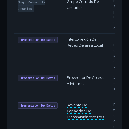
restringi
Grupo Cerrado De
Grupo Cerrado De
grupo
Usuarios
Usuarios
predefin
usuarios
de una
organiza
Conexió
Interconexión De
Transmisión De Datos
redes lo
Redes De área Local
(LAN) de 
sedes m
enlaces
dedicado
Servicio
Proveedor De Acceso
Transmisión De Datos
acceso a
A Internet
a usuari
finales (I
Reventa
Reventa De
Transmisión De Datos
terceros
Capacidad De
circuitos
Transmisión/circuitos
o capaci
transmis