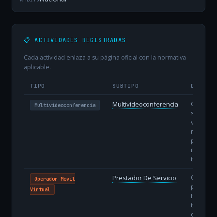
📋 ACTIVIDADES REGISTRADAS
Cada actividad enlaza a su página oficial con la normativa
aplicable.
TIPO
SUBTIPO
DESCRI
Comunic
Multivideoconferencia
Multivideoconferencia
simultán
voz y ví
múltiple
particip
remotos
tiempo re
OMV sin 
Prestador De Servicio
Operador Móvil
propio: u
Virtual
HLR/HSS
tarjetas
con men