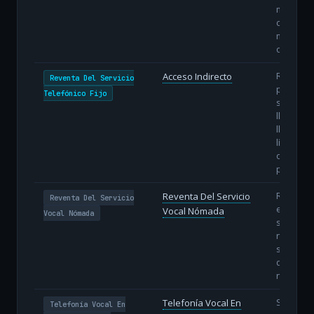
margen
comercia
mayor ag
operativ
Reventa
Acceso Indirecto
Reventa Del Servicio
preselec
Telefónico Fijo
selecció
llamada 
llamada 
línea del
operado
propietar
Reventa
Reventa Del Servicio
Reventa Del Servicio
específic
Vocal Nómada
Vocal Nómada
servicio 
nómada 
subasig
de la nu
nómada.
Servicio
Telefonía Vocal En
Telefonía Vocal En