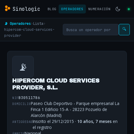
Sinologic
BLOG
OPERADORES
NUMERACIÓN
📡 Operadores
›
Lista
›
hipercom-cloud-services-
🔍
provider
📡
HIPERCOM CLOUD SERVICES
PROVIDER, S.L.
B30511786
NIF
Paseo Club Deportivo - Parque empresarial La
DOMICILIO
Finca 1 Edificio 15-A - 28223 Pozuelo de
Alarcón (Madrid)
Inscrito el 29/12/2015 ·
10 años, 7 meses
en
ANTIGÜEDAD
el registro
Nacional
ÁMBITO