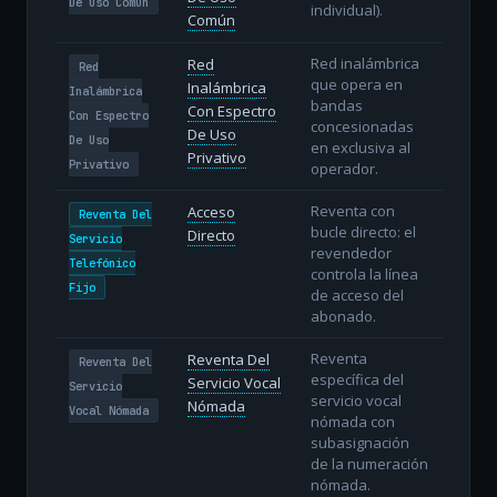
De Uso Común
individual).
Común
Red inalámbrica
Red
Red
que opera en
Inalámbrica
Inalámbrica
bandas
Con Espectro
Con Espectro
concesionadas
De Uso
De Uso
en exclusiva al
Privativo
Privativo
operador.
Reventa con
Acceso
Reventa Del
bucle directo: el
Directo
Servicio
revendedor
Telefónico
controla la línea
Fijo
de acceso del
abonado.
Reventa
Reventa Del
Reventa Del
específica del
Servicio Vocal
Servicio
servicio vocal
Nómada
Vocal Nómada
nómada con
subasignación
de la numeración
nómada.