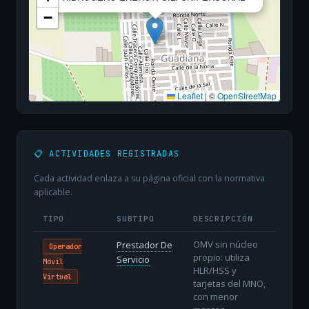
−
Leaflet
|
©
OpenStreetMap
📋 ACTIVIDADES REGISTRADAS
Cada actividad enlaza a su página oficial con la normativa
aplicable.
TIPO
SUBTIPO
DESCRIPCIÓN
OMV sin núcleo
Prestador De
Operador
propio: utiliza
Servicio
Móvil
HLR/HSS y
Virtual
tarjetas del MNO,
con menor