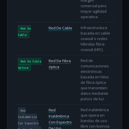
margen
comercial pero
mayor agilidad
operativa.
Infraestructura
Red De Cable
Red De
basada en cable
Cable
coaxial o redes
híbridas fibra-
coaxial (HFC).
Red de
Red De Fibra
Red De Fibra
comunicaciones
óptica
óptica
electrónicas
basada en hilos
de fibra óptica
que transmiten
datos mediante
pulsos de luz.
Red inalámbrica
Red
Red
que opera en
Inalámbrica
Inalámbrica
bandas de uso
Con Espectro
Con Espectro
libre (sin licencia
De Uso