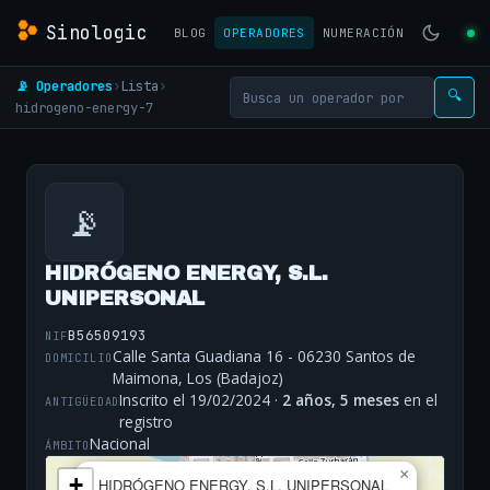
Sinologic
BLOG
OPERADORES
NUMERACIÓN
📡 Operadores
›
Lista
›
🔍
hidrogeno-energy-7
📡
HIDRÓGENO ENERGY, S.L.
UNIPERSONAL
B56509193
NIF
Calle Santa Guadiana 16 - 06230 Santos de
DOMICILIO
Maimona, Los (Badajoz)
Inscrito el 19/02/2024 ·
2 años, 5 meses
en el
ANTIGÜEDAD
registro
Nacional
ÁMBITO
×
+
HIDRÓGENO ENERGY, S.L. UNIPERSONAL