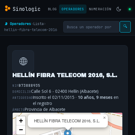
Sinologic
BLOG
OPERADORES
NUMERACIÓN
📡 Operadores
›
Lista
›
🔍
hellin-fibra-telecom-2016
🌐
HELLÍN FIBRA TELECOM 2016, S.L.
B73888935
NIF
Calle Sol 6 - 02400 Hellín (Albacete)
DOMICILIO
Inscrito el 02/11/2015 ·
10 años, 9 meses
en
ANTIGÜEDAD
el registro
Provincia de Albacete
ÁMBITO
×
+
HELLÍN FIBRA TELECOM 2016, S.L.
−