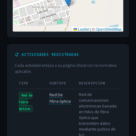
Leaflet
|
©
OpenStreetMap
📋 ACTIVIDADES REGISTRADAS
Cada actividad enlaza a su página oficial con la normativa
aplicable.
TIPO
SUBTIPO
DESCRIPCIÓN
Red de
Red De
Red De
comunicaciones
Fibra óptica
Fibra
electrónicas basada
óptica
en hilos de fibra
óptica que
transmiten datos
mediante pulsos de
luz.