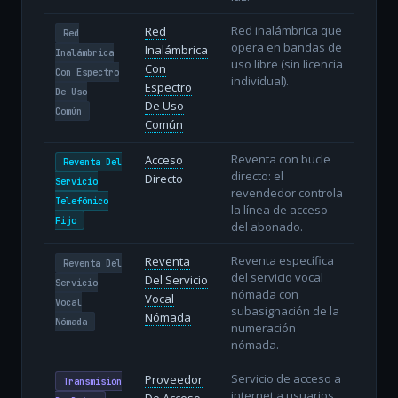
Red inalámbrica que
Red
Red
opera en bandas de
Inalámbrica
Inalámbrica
uso libre (sin licencia
Con
Con Espectro
individual).
Espectro
De Uso
De Uso
Común
Común
Reventa con bucle
Acceso
Reventa Del
directo: el
Directo
Servicio
revendedor controla
Telefónico
la línea de acceso
Fijo
del abonado.
Reventa específica
Reventa
Reventa Del
del servicio vocal
Del Servicio
Servicio
nómada con
Vocal
Vocal
subasignación de la
Nómada
Nómada
numeración
nómada.
Servicio de acceso a
Proveedor
Transmisión
internet a usuarios
De Acceso