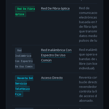
Red de
Red De Fibra óptica
Red De Fibra
comunicaciones
óptica
electrónicas
basada en hilos
de fibra óptica
que transmiten
datos mediante
pulsos de luz.
Red inalámbrica
Red Inalámbrica Con
Red
que opera en
Espectro De Uso
Inalámbrica
bandas de uso
Común
Con Espectro
libre (sin licencia
De Uso Común
individual).
Reventa con
Acceso Directo
Reventa Del
bucle directo: el
Servicio
revendedor
Telefónico
controla la línea
Fijo
de acceso del
abonado.