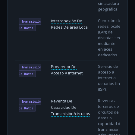
sin atadura
geográfica.
Conexión de
Interconexión De
Transmisión
redes locales
Redes De área Local
De Datos
(LAN) de
distintas sedes
mediante
enlaces
dedicados.
Servicio de
Proveedor De
Transmisión
acceso a
Acceso A Internet
De Datos
internet a
usuarios finales
(ISP).
Reventa a
Reventa De
Transmisión
terceros de
Capacidad De
De Datos
circuitos de
Transmisión/circuitos
datos o
capacidad de
transmisión
adquiridos en