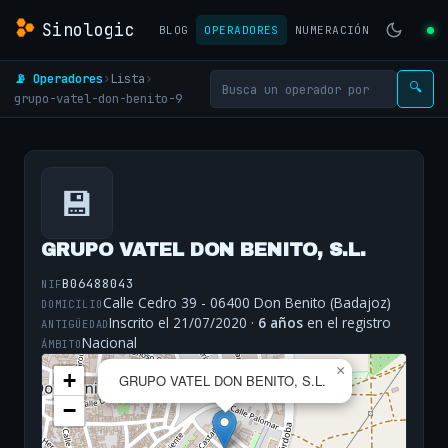
Sinologic
BLOG
OPERADORES
NUMERACIÓN
📡 Operadores
›
Lista
›
🔍
grupo-vatel-don-benito-9
💾
GRUPO VATEL DON BENITO, S.L.
B06488043
NIF
Calle Cedro 39 - 06400 Don Benito (Badajoz)
DOMICILIO
Inscrito el 21/07/2020 ·
6 años
en el registro
ANTIGÜEDAD
Nacional
ÁMBITO
×
+
GRUPO VATEL DON BENITO, S.L.
−