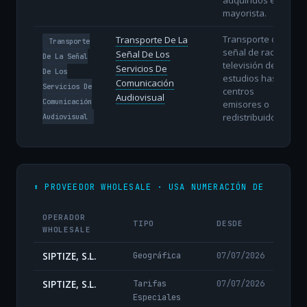
mayorista.
Transporte de la
Transporte De La
Transporte
señal de radio y
Señal De Los
De La Señal
televisión desde
Servicios De
De Los
estudios hasta
Comunicación
Servicios De
centros
Audiovisual
Comunicación
emisores o
redistribuidores.
Audiovisual
⬆️ PROVEEDOR WHOLESALE · USA NUMERACIÓN DE
OPERADOR
TIPO
DESDE
WHOLESALE
SIPTIZE, S.L.
Geográfica
07/07/2026
SIPTIZE, S.L.
Tarifas
07/07/2026
Especiales