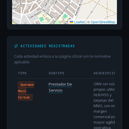
Leaflet
|
©
OpenStreetMap
📋 ACTIVIDADES REGISTRADAS
Cada actividad enlaza a su página oficial con la normativa
aplicable.
TIPO
SUBTIPO
DESCRIPCIÓN
OMV sin núcleo
Prestador De
Operador
propio: utiliza
Servicio
Móvil
HLR/HSS y
Virtual
tarjetas del
MNO, con menor
margen
comercial pero
mayor agilidad
operativa.