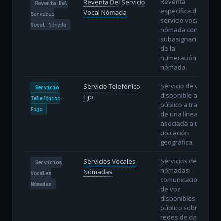
Reventa
Reventa Del Servicio
Reventa Del
específica del
Vocal Nómada
Servicio
servicio vocal
Vocal Nómada
nómada con
subasignación
de la
numeración
nómada.
Servicio de voz
Servicio Telefónico
Servicio
disponible al
Fijo
Telefónico
público a través
Fijo
de una línea fija
asociada a una
ubicación
geográfica.
Servicios de voz
Servicios Vocales
Servicios
nómadas:
Nómadas
Vocales
comunicaciones
Nómadas
de voz
disponibles al
público sobre
redes de datos