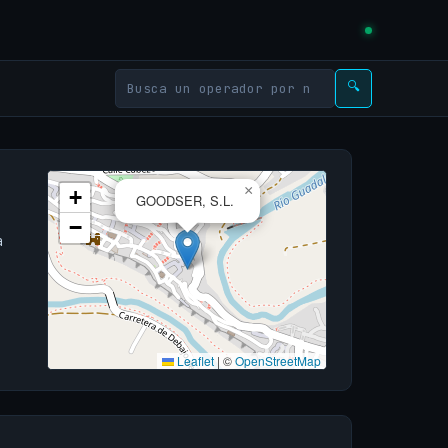
🔍
×
+
GOODSER, S.L.
−
a
Leaflet
|
©
OpenStreetMap