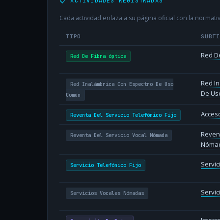
📋 ACTIVIDADES REGISTRADAS
Cada actividad enlaza a su página oficial con la normativ
TIPO
SUBT
Red De
Red De Fibra óptica
Red In
Red Inalámbrica Con Espectro De Uso
De Us
Común
Acceso
Reventa Del Servicio Telefónico Fijo
Revent
Reventa Del Servicio Vocal Nómada
Nóma
Servic
Servicio Telefónico Fijo
Servi
Servicios Vocales Nómadas