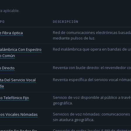
a aplicable.
IPO
DESCRIPCIÓN
Red de comunicaciones electrónicas basada 
 Fibra óptica
mediante pulsos de luz.
Red inalámbrica que opera en bandas de uso l
alámbrica Con Espectro
o Común
Reventa con bucle directo: el revendedor co
 Directo
Reventa específica del servicio vocal nóm
a Del Servicio Vocal
da
Servicio de voz disponible al público a trav
io Telefónico Fijo
geográfica.
Servicios de voz nómadas: comunicaciones d
cios Vocales Nómadas
sin atadura geográfica.
Conexión de redes locales (LAN) de distint