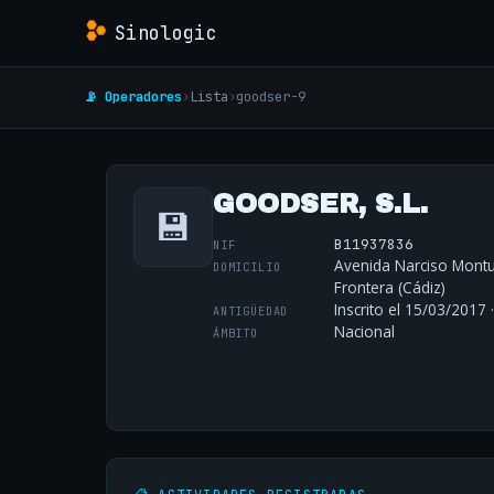
Sinologic
📡 Operadores
›
Lista
›
goodser-9
GOODSER, S.L.
💾
B11937836
NIF
Avenida Narciso Monturi
DOMICILIO
Frontera (Cádiz)
Inscrito el 15/03/2017 
ANTIGÜEDAD
Nacional
ÁMBITO