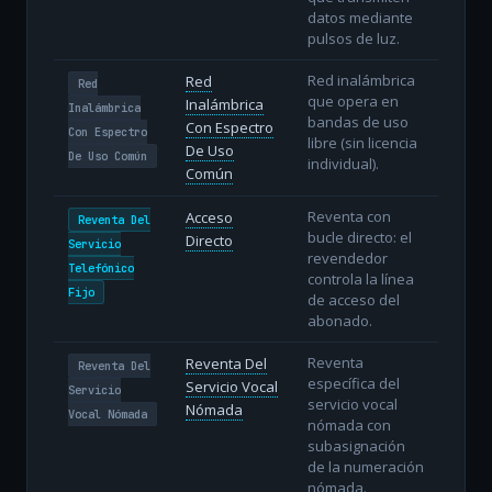
datos mediante
pulsos de luz.
Red inalámbrica
Red
Red
que opera en
Inalámbrica
Inalámbrica
bandas de uso
Con Espectro
Con Espectro
libre (sin licencia
De Uso
De Uso Común
individual).
Común
Reventa con
Acceso
Reventa Del
bucle directo: el
Directo
Servicio
revendedor
Telefónico
controla la línea
Fijo
de acceso del
abonado.
Reventa
Reventa Del
Reventa Del
específica del
Servicio Vocal
Servicio
servicio vocal
Nómada
Vocal Nómada
nómada con
subasignación
de la numeración
nómada.