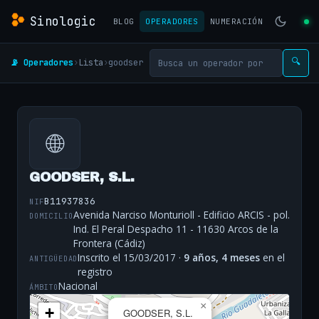
Sinologic
BLOG
OPERADORES
NUMERACIÓN
📡 Operadores
›
Lista
›
goodser
🔍
🌐
GOODSER, S.L.
B11937836
NIF
Avenida Narciso Monturioll - Edificio ARCIS - pol.
DOMICILIO
Ind. El Peral Despacho 11 - 11630 Arcos de la
Frontera (Cádiz)
Inscrito el 15/03/2017 ·
9 años, 4 meses
en el
ANTIGÜEDAD
registro
Nacional
ÁMBITO
×
+
GOODSER, S.L.