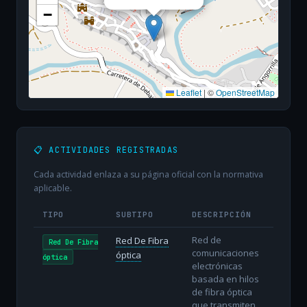
−
Leaflet
|
©
OpenStreetMap
📋 ACTIVIDADES REGISTRADAS
Cada actividad enlaza a su página oficial con la normativa
aplicable.
TIPO
SUBTIPO
DESCRIPCIÓN
Red de
Red De Fibra
Red De Fibra
comunicaciones
óptica
óptica
electrónicas
basada en hilos
de fibra óptica
que transmiten