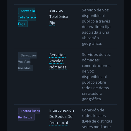
Servicio de voz
Servicio
Servicio
disponible al
Telefónico
Telefónico
público a través
Fijo
Fijo
de una línea fija
asociada a una
ubicación
geográfica.
Servicios de voz
Servicios
Servicios
nómadas:
Vocales
Vocales
comunicaciones
Nómadas
Nómadas
de voz
disponibles al
público sobre
redes de datos
sin atadura
geográfica.
Conexión de
Interconexión
Transmisión
redes locales
De Redes De
De Datos
(LAN) de distintas
área Local
sedes mediante