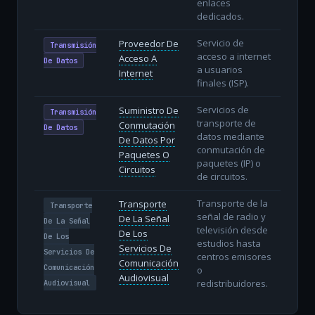
enlaces
dedicados.
Servicio de
Proveedor De
Transmisión
acceso a internet
Acceso A
De Datos
a usuarios
Internet
finales (ISP).
Servicios de
Suministro De
Transmisión
transporte de
Conmutación
De Datos
datos mediante
De Datos Por
conmutación de
Paquetes O
paquetes (IP) o
Circuitos
de circuitos.
Transporte de la
Transporte
Transporte
señal de radio y
De La Señal
De La Señal
televisión desde
De Los
De Los
estudios hasta
Servicios De
Servicios De
centros emisores
Comunicación
Comunicación
o
Audiovisual
redistribuidores.
Audiovisual