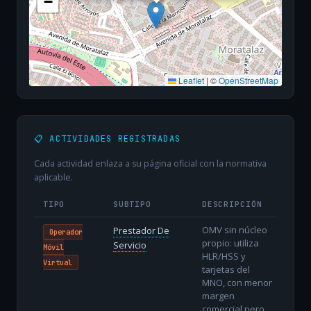
−
Leaflet
|
©
OpenStreetMap
📋 ACTIVIDADES REGISTRADAS
Cada actividad enlaza a su página oficial con la normativa
aplicable.
TIPO
SUBTIPO
DESCRIPCIÓN
OMV sin núcleo
Prestador De
Operador
propio: utiliza
Servicio
Móvil
HLR/HSS y
Virtual
tarjetas del
MNO, con menor
margen
comercial pero