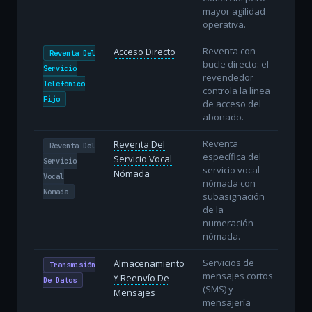
mayor agilidad
operativa.
Reventa con
Acceso Directo
Reventa Del
bucle directo: el
Servicio
revendedor
Telefónico
controla la línea
Fijo
de acceso del
abonado.
Reventa
Reventa Del
Reventa Del
específica del
Servicio Vocal
Servicio
servicio vocal
Nómada
Vocal
nómada con
Nómada
subasignación
de la
numeración
nómada.
Servicios de
Almacenamiento
Transmisión
mensajes cortos
Y Reenvío De
De Datos
(SMS) y
Mensajes
mensajería