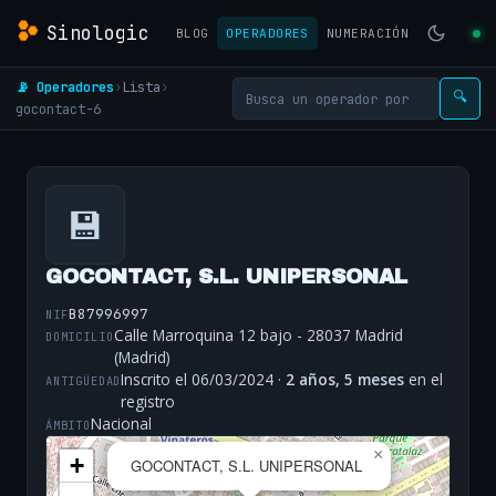
Sinologic
BLOG
OPERADORES
NUMERACIÓN
📡 Operadores
›
Lista
›
🔍
gocontact-6
💾
GOCONTACT, S.L. UNIPERSONAL
B87996997
NIF
Calle Marroquina 12 bajo - 28037 Madrid
DOMICILIO
(Madrid)
Inscrito el 06/03/2024 ·
2 años, 5 meses
en el
ANTIGÜEDAD
registro
Nacional
ÁMBITO
×
+
GOCONTACT, S.L. UNIPERSONAL