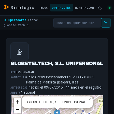
Sinologic
BLOG
OPERADORES
NUMERACIÓN
📡 Operadores
›
Lista
›
🔍
globeteltech-3
📡
GLOBETELTECH, S.L. UNIPERSONAL
B98584030
NIF
Calle Gremi Passamaners 5 2º D3 - 07009
DOMICILIO
Palma de Mallorca (Balears, Illes)
Inscrito el 09/07/2015 ·
11 años
en el registro
ANTIGÜEDAD
Nacional
ÁMBITO
×
+
GLOBETELTECH, S.L. UNIPERSONAL
−