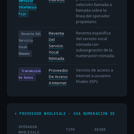
Servicio
selección llamada a
Telefónico
llamada sobre la
Fijo
línea del operador
propietario.
Reventa específica
Reventa
Reventa Del
del servicio vocal
Del
Servicio
nómada con
Servicio
Vocal
subasignación de la
Vocal
Nómada
numeración nómada.
Nómada
Servicio de acceso a
Proveedor
Transmisión
internet a usuarios
De Acceso
De Datos
finales (ISP).
A Internet
⬆️ PROVEEDOR WHOLESALE · USA NUMERACIÓN DE
OPERADOR
TIPO
DESDE
WHOLESALE