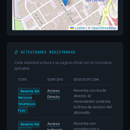
Leaflet
|
©
OpenStreetMap
📋 ACTIVIDADES REGISTRADAS
Cada actividad enlaza a su página oficial con la normativa
aplicable.
TIPO
SUBTIPO
DESCRIPCIÓN
Reventa con bucle
Acceso
Reventa Del
directo: el
Directo
Servicio
revendedor controla
Telefónico
la línea de acceso del
Fijo
abonado.
Reventa con
Acceso
Reventa Del
preselección o
Indirecto