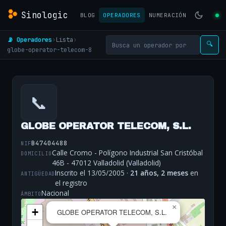
Sinologic
BLOG
OPERADORES
NUMERACIÓN
📡 Operadores
›
Lista
›
🔍
globe-operator-telecom-8
📞
GLOBE OPERATOR TELECOM, S.L.
B47404488
NIF
Calle Cromo - Polígono Industrial San Cristóbal
DOMICILIO
46B - 47012 Valladolid (Valladolid)
Inscrito el 13/05/2005 ·
21 años, 2 meses
en
ANTIGÜEDAD
el registro
Nacional
ÁMBITO
×
+
GLOBE OPERATOR TELECOM, S.L.