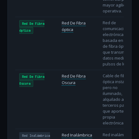
mayor agilidad
operativa.
Red de
Red De Fibra
Red De Fibra
comunicaciones
óptica
óptica
electrónicas
basada en hilos
de fibra óptica
que transmiten
datos mediante
pulsos de luz.
Cable de fibra
Red De Fibra
Red De Fibra
óptica instalado
Oscura
Oscura
pero no
iluminado,
alquilado a
terceros para
que aporten su
propia
electrónica.
Red inalámbrica
Red Inalámbrica
Red Inalámbrica