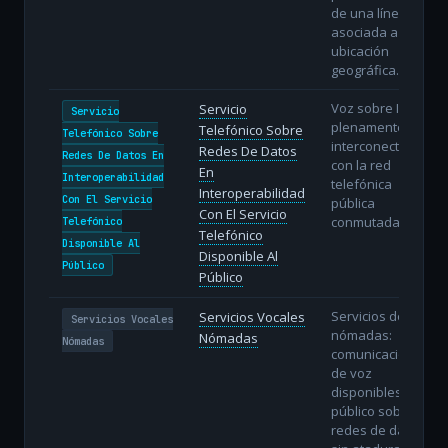
de una línea fija
asociada a una
ubicación
geográfica.
Voz sobre IP
Servicio
Servicio
plenamente
Telefónico Sobre
Telefónico Sobre
interconectada
Redes De Datos
Redes De Datos En
con la red
En
Interoperabilidad
telefónica
Interoperabilidad
Con El Servicio
pública
Con El Servicio
conmutada.
Telefónico
Telefónico
Disponible Al
Disponible Al
Público
Público
Servicios de voz
Servicios Vocales
Servicios Vocales
nómadas:
Nómadas
Nómadas
comunicaciones
de voz
disponibles al
público sobre
redes de datos