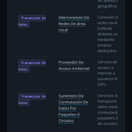
sin atadura
geográfica.
Conexión de
Interconexión De
Transmisión De
redes locales
Redes De área
Datos
(LAN) de
Local
distintas sedes
mediante
enlaces
dedicados.
Servicio de
Proveedor De
Transmisión De
acceso a
Acceso A Internet
Datos
internet a
usuarios finales
(ISP).
Servicios de
Suministro De
Transmisión De
transporte de
Conmutación De
Datos
datos mediante
Datos Por
conmutación de
Paquetes O
paquetes (IP) o
Circuitos
de circuitos.