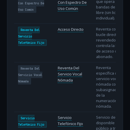
que opera en
Con Espectro De
Con Espectro De
bandas de uso
Uso Común
Uso Común
libre (sin licencia
individual).
Reventa con
Acceso Directo
Reventa Del
bucle directo: el
Servicio
revendedor
Telefónico Fijo
controla la línea
de acceso del
abonado.
Reventa
Reventa Del
Reventa Del
específica del
Servicio Vocal
Servicio Vocal
servicio vocal
Nómada
Nómada
nómada con
subasignación
de la
numeración
nómada.
Servicio de voz
Servicio
Servicio
disponible al
Telefónico Fijo
Telefónico Fijo
público a través