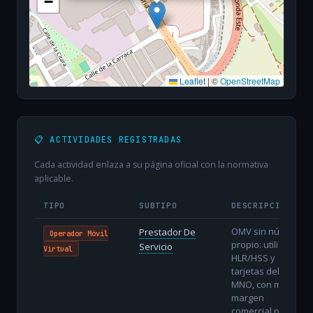
−
Leaflet
|
©
OpenStreetMap
📋 ACTIVIDADES REGISTRADAS
Cada actividad enlaza a su página oficial con la normativa
aplicable.
TIPO
SUBTIPO
DESCRIPCIÓN
OMV sin núcleo
Prestador De
Operador Móvil
propio: utiliza
Servicio
Virtual
HLR/HSS y
tarjetas del
MNO, con menor
margen
comercial pero