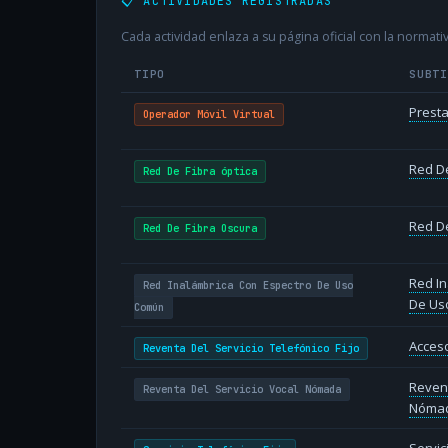
📋 ACTIVIDADES REGISTRADAS
Cada actividad enlaza a su página oficial con la normativ
TIPO
SUBT
Presta
Operador Móvil Virtual
Red De
Red De Fibra óptica
Red De
Red De Fibra Oscura
Red In
Red Inalámbrica Con Espectro De Uso
De Us
Común
Acceso
Reventa Del Servicio Telefónico Fijo
Revent
Reventa Del Servicio Vocal Nómada
Nóma