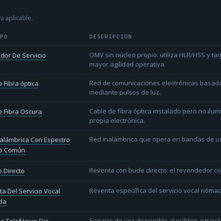
a aplicable.
IPO
DESCRIPCIÓN
OMV sin núcleo propio: utiliza HLR/HSS y t
dor De Servicio
mayor agilidad operativa.
Red de comunicaciones electrónicas basada 
 Fibra óptica
mediante pulsos de luz.
Cable de fibra óptica instalado pero no ilu
 Fibra Oscura
propia electrónica.
Red inalámbrica que opera en bandas de uso l
alámbrica Con Espectro
o Común
Reventa con bucle directo: el revendedor co
 Directo
Reventa específica del servicio vocal nóm
a Del Servicio Vocal
da
Servicio de voz disponible al público a trav