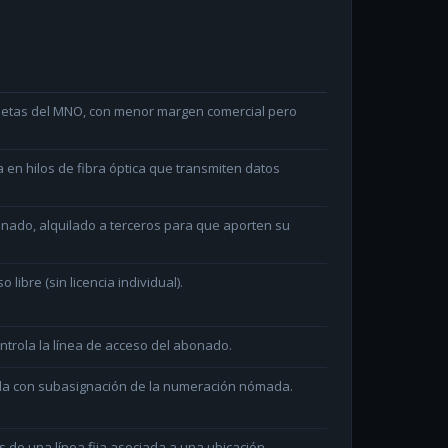
arjetas del MNO, con menor margen comercial pero
en hilos de fibra óptica que transmiten datos
minado, alquilado a terceros para que aporten su
ibre (sin licencia individual).
ntrola la línea de acceso del abonado.
ada con subasignación de la numeración nómada.
és de una línea fija asociada a una ubicación