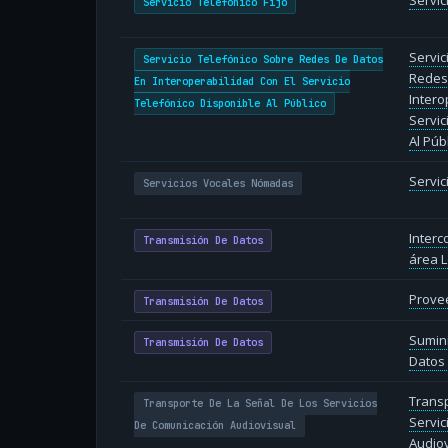
Servic
Servicio Telefónico Fijo
Servic
Servicio Telefónico Sobre Redes De Datos
Redes
En Interoperabilidad Con El Servicio
Intero
Telefónico Disponible Al Público
Servic
Al Púb
Servi
Servicios Vocales Nómadas
Inter
Transmisión De Datos
área L
Provee
Transmisión De Datos
Sumin
Transmisión De Datos
Datos 
Transp
Transporte De La Señal De Los Servicios
Servic
De Comunicación Audiovisual
Audiov