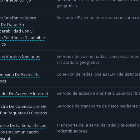
io Telefónico Fijo
geográfica.
Voz sobre IP plenamente interconectada con
io Telefónico Sobre
 De Datos En
perabilidad Con El
io Telefónico Disponible
lico
Servicios de voz nómadas: comunicaciones d
cios Vocales Nómadas
sin atadura geográfica.
Conexión de redes locales (LAN) de distint
conexión De Redes De
ocal
Servicio de acceso a internet a usuarios fina
dor De Acceso A Internet
Servicios de transporte de datos mediante c
istro De Conmutación De
Por Paquetes O Circuitos
Transporte de la señal de radio y televisió
orte De La Señal De Los
redistribuidores.
ios De Comunicación
isual