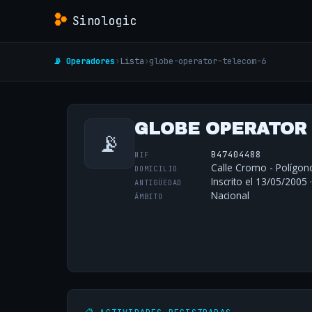
Sinologic
📡 Operadores
›
Lista
›
globe-operator-telecom-6
GLOBE OPERATOR 
📡
B47404488
NIF
Calle Cromo - Polígono 
DOMICILIO
Inscrito el 13/05/2005 
ANTIGÜEDAD
Nacional
ÁMBITO