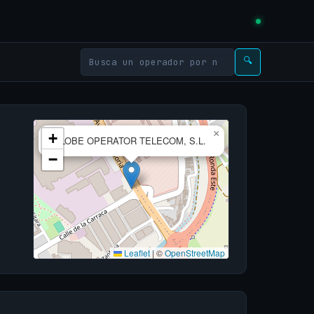
🔍
×
+
GLOBE OPERATOR TELECOM, S.L.
−
Leaflet
|
©
OpenStreetMap