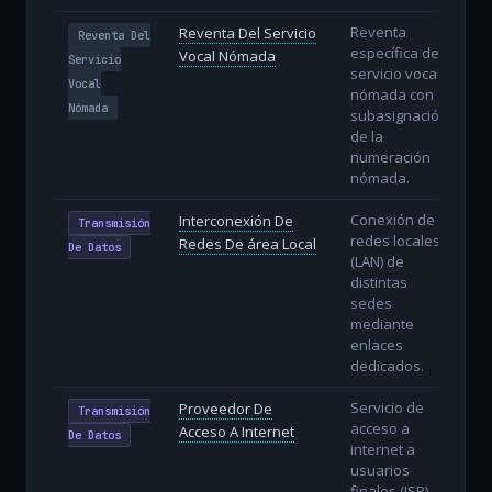
Reventa
Reventa Del Servicio
Reventa Del
específica del
Vocal Nómada
Servicio
servicio vocal
Vocal
nómada con
Nómada
subasignación
de la
numeración
nómada.
Conexión de
Interconexión De
Transmisión
redes locales
Redes De área Local
De Datos
(LAN) de
distintas
sedes
mediante
enlaces
dedicados.
Servicio de
Proveedor De
Transmisión
acceso a
Acceso A Internet
De Datos
internet a
usuarios
finales (ISP).