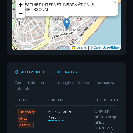
×
+
GESTINET INTERNET INFORMÁTICA, S.L.
UNIPERSONAL
−
Leaflet
|
©
OpenStreetMap
📋 ACTIVIDADES REGISTRADAS
Cada actividad enlaza a su página oficial con la normativa
aplicable.
TIPO
SUBTIPO
DESCRIPCIÓN
OMV sin
Prestador De
Operador
núcleo propio:
Servicio
Móvil
utiliza
Virtual
HLR/HSS y