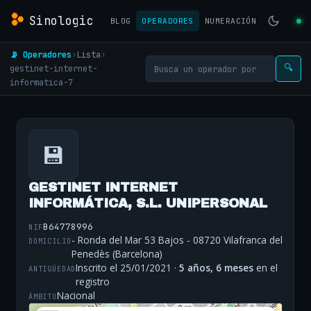
Sinologic
BLOG
OPERADORES
NUMERACIÓN
📡 Operadores
›
Lista
›
gestinet-internet-
🔍
informatica-7
💾
GESTINET INTERNET
INFORMÁTICA, S.L. UNIPERSONAL
B64778996
NIF
- Ronda del Mar 53 Bajos - 08720 Vilafranca del
DOMICILIO
Penedès (Barcelona)
Inscrito el 25/01/2021 ·
5 años, 6 meses
en el
ANTIGÜEDAD
registro
Nacional
ÁMBITO