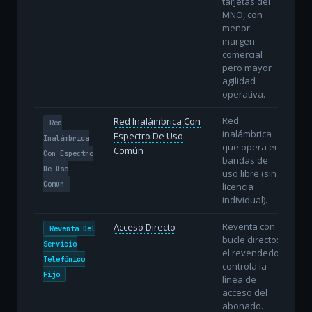
tarjetas del
MNO, con
menor
margen
comercial
pero mayor
agilidad
operativa.
Red
Red Inalámbrica Con
Red
inalámbrica
Espectro De Uso
Inalámbrica
que opera en
Común
Con Espectro
bandas de
De Uso
uso libre (sin
Común
licencia
individual).
Reventa con
Acceso Directo
Reventa Del
bucle directo:
Servicio
el revendedor
Telefónico
controla la
Fijo
línea de
acceso del
abonado.