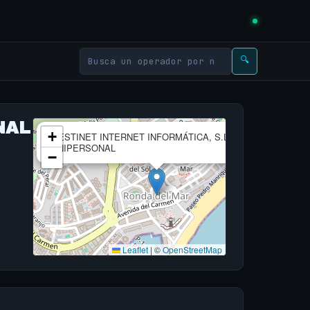
🔍
NAL
×
+
GESTINET INTERNET INFORMÁTICA, S.L.
UNIPERSONAL
−
Leaflet
|
©
OpenStreetMap