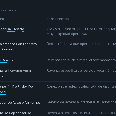
a aplicable.
IPO
DESCRIPCIÓN
OMV sin núcleo propio: utiliza HLR/HSS y t
dor De Servicio
mayor agilidad operativa.
Red inalámbrica que opera en bandas de uso l
alámbrica Con Espectro
o Común
Reventa con bucle directo: el revendedor co
 Directo
Reventa específica del servicio vocal nóm
a Del Servicio Vocal
da
Conexión de redes locales (LAN) de distint
conexión De Redes De
ocal
Servicio de acceso a internet a usuarios fina
dor De Acceso A Internet
Reventa a terceros de circuitos de datos o 
ta De Capacidad De