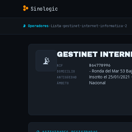
Sinologic
📡 Operadores
›
Lista
›
gestinet-internet-informatica-2
GESTINET INTERNE
📡
B64778996
NIF
- Ronda del Mar 53 Baj
DOMICILIO
Inscrito el 25/01/2021 
ANTIGÜEDAD
Nacional
ÁMBITO