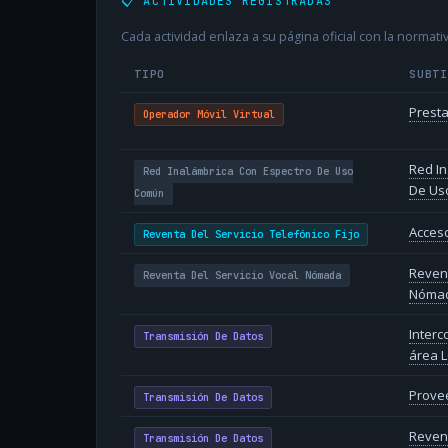
📋 ACTIVIDADES REGISTRADAS
Cada actividad enlaza a su página oficial con la normativ
TIPO
SUBT
Presta
Operador Móvil Virtual
Red In
Red Inalámbrica Con Espectro De Uso
De Us
Común
Acceso
Reventa Del Servicio Telefónico Fijo
Revent
Reventa Del Servicio Vocal Nómada
Nóma
Inter
Transmisión De Datos
área L
Provee
Transmisión De Datos
Reven
Transmisión De Datos