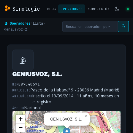
Sinologic
BLOG
OPERADORES
NUMERACIÓN
📡 Operadores
›
Lista
›
🔍
geniusvoz-2
📡
GENIUSVOZ, S.L.
B87040671
NIF
Paseo de la Habanaº 9 - 28036 Madrid (Madrid)
DOMICILIO
Inscrito el 19/09/2014 ·
11 años, 10 meses
en
ANTIGÜEDAD
el registro
Nacional
ÁMBITO
×
+
GENIUSVOZ, S.L.
−