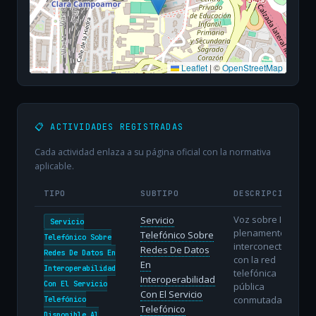
Leaflet
|
©
OpenStreetMap
📋 ACTIVIDADES REGISTRADAS
Cada actividad enlaza a su página oficial con la normativa
aplicable.
TIPO
SUBTIPO
DESCRIPCIÓN
Voz sobre IP
Servicio
Servicio
plenamente
Telefónico Sobre
Telefónico Sobre
interconectada
Redes De Datos
Redes De Datos En
con la red
En
Interoperabilidad
telefónica
Interoperabilidad
Con El Servicio
pública
Con El Servicio
conmutada.
Telefónico
Telefónico
Disponible Al