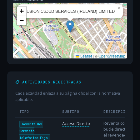
×
+
FUSION CLOUD SERVICES (IRELAND) LIMITED
−
Leaflet
|
©
OpenStreetMap
📋 ACTIVIDADES REGISTRADAS
Cada actividad enlaza a su página oficial con la normativa
aplicable.
TIPO
SUBTIPO
DESCRIPCIÓN
Reventa con
Acceso Directo
Reventa Del
bucle directo:
Servicio
el revendedor
Telefónico Fijo