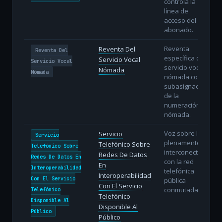
controla la
línea de
acceso del
abonado.
Reventa
Reventa Del
Reventa Del
específica del
Servicio Vocal
Servicio Vocal
servicio vocal
Nómada
Nómada
nómada con
subasignación
de la
numeración
nómada.
Voz sobre IP
Servicio
Servicio
plenamente
Telefónico Sobre
Telefónico Sobre
interconectada
Redes De Datos
Redes De Datos En
con la red
En
Interoperabilidad
telefónica
Interoperabilidad
Con El Servicio
pública
Con El Servicio
conmutada.
Telefónico
Telefónico
Disponible Al
Disponible Al
Público
Público