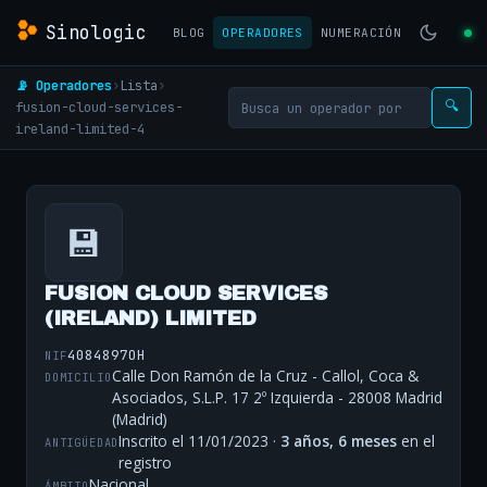
Sinologic
BLOG
OPERADORES
NUMERACIÓN
📡 Operadores
›
Lista
›
fusion-cloud-services-
🔍
ireland-limited-4
💾
FUSION CLOUD SERVICES
(IRELAND) LIMITED
4084897OH
NIF
Calle Don Ramón de la Cruz - Callol, Coca &
DOMICILIO
Asociados, S.L.P. 17 2º Izquierda - 28008 Madrid
(Madrid)
Inscrito el 11/01/2023 ·
3 años, 6 meses
en el
ANTIGÜEDAD
registro
Nacional
ÁMBITO