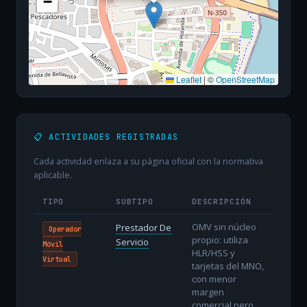
−
Leaflet
|
©
OpenStreetMap
📋 ACTIVIDADES REGISTRADAS
Cada actividad enlaza a su página oficial con la normativa
aplicable.
TIPO
SUBTIPO
DESCRIPCIÓN
OMV sin núcleo
Prestador De
Operador
propio: utiliza
Servicio
Móvil
HLR/HSS y
Virtual
tarjetas del MNO,
con menor
margen
comercial pero