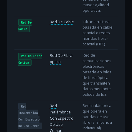
mayor agilidad
operativa.
Infraestructura
Red De Cable
Red De
basada en cable
Cable
coaxial o redes
híbridas fibra-
coaxial (HFC).
Red de
Red De Fibra
Red De Fibra
comunicaciones
óptica
óptica
electrónicas
basada en hilos
de fibra óptica
que transmiten
datos mediante
pulsos de luz.
Red inalámbrica
Red
Red
que opera en
Inalámbrica
Inalámbrica
bandas de uso
Con Espectro
Con Espectro
libre (sin licencia
De Uso
De Uso Común
individual).
Común