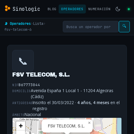
Sinologic
BLOG
OPERADORES
NUMERACIÓN
📡 Operadores
›
Lista
›
🔍
fsv-telecom-6
📞
FSV TELECOM, S.L.
B67773044
NIF
Avenida España 1 Local 1 - 11204 Algeciras
DOMICILIO
(Cádiz)
Inscrito el 30/03/2022 ·
4 años, 4 meses
en el
ANTIGÜEDAD
registro
Nacional
ÁMBITO
×
+
FSV TELECOM, S.L.