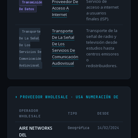
Servicio de
Proveedor De
Transmisión
acceso a internet
Acceso A
De Datos
a usuarios
Internet
finales (ISP).
Transporte de la
Transporte
Transporte
señal de radio y
De La Señal
De La Señal
televisión desde
De Los
De Los
estudios hasta
Servicios De
Servicios De
centros emisores
Comunicación
Comunicación
o
Audiovisual
redistribuidores.
Audiovisual
⬆️ PROVEEDOR WHOLESALE · USA NUMERACIÓN DE
OPERADOR
TIPO
DESDE
WHOLESALE
AIRE NETWORKS
Geográfica
14/02/2024
DEL