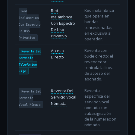
Red inalámbrica
Red
Red
que opera en
Inalámbrica
Inalámbrica
bandas
Con Espectro
Con Espectro
concesionadas
De Uso
De Uso
en exclusiva al
Privativo
Privativo
operador.
Reventa con
Acceso
Reventa Del
bucle directo: el
Directo
Servicio
revendedor
Telefónico
controla la línea
Fijo
de acceso del
abonado.
Reventa
Reventa Del
Reventa Del
específica del
Servicio Vocal
Servicio
servicio vocal
Nómada
Vocal Nómada
nómada con
subasignación
de la numeración
nómada.