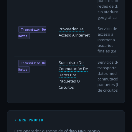
público sobre
redes de datos
sin atadura
geográfica.
Servicio de
Proveedor De
Transmisión De
acceso a
Acceso A Internet
Datos
internet a
usuarios
finales (ISP).
Servicios de
Suministro De
Transmisión De
transporte de
Conmutación De
Datos
datos mediante
Datos Por
conmutación de
Paquetes O
paquetes (IP) o
Circuitos
de circuitos.
⚡ NRN PROPIO
Este operador dispone de código NRN propio