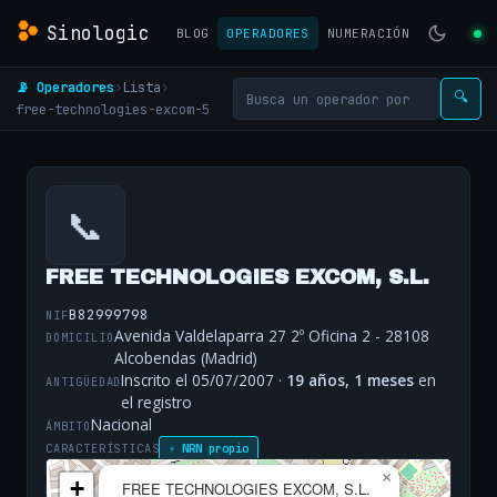
Sinologic
BLOG
OPERADORES
NUMERACIÓN
📡 Operadores
›
Lista
›
🔍
free-technologies-excom-5
📞
FREE TECHNOLOGIES EXCOM, S.L.
B82999798
NIF
Avenida Valdelaparra 27 2º Oficina 2 - 28108
DOMICILIO
Alcobendas (Madrid)
Inscrito el 05/07/2007 ·
19 años, 1 meses
en
ANTIGÜEDAD
el registro
Nacional
ÁMBITO
CARACTERÍSTICAS
⚡ NRN propio
×
+
FREE TECHNOLOGIES EXCOM, S.L.