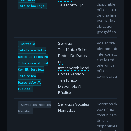
disponible al
Telefónico Fijo
Telefónico Fijo
público a través
de una línea fija
asociada a una
ubicación
geográfica.
Voz sobre IP
Servicio
Servicio
plenamente
Telefónico Sobre
Telefónico Sobre
interconectada
Redes De Datos
Redes De Datos En
con la red
En
Interoperabilidad
telefónica
Interoperabilidad
Con El Servicio
pública
Con El Servicio
conmutada.
Telefónico
Telefónico
Disponible Al
Disponible Al
Público
Público
Servicios de
Servicios Vocales
Servicios Vocales
voz nómadas:
Nómadas
Nómadas
comunicaciones
de voz
disponibles al