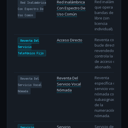
Red inalámbrica
Red Inalámbrica
Red Inalámbrica
que opera en
Con Espectro De
Con Espectro De
bandas de uso
Uso Común
Uso Común
libre (sin
licencia
individual).
Reventa con
Acceso Directo
Reventa Del
bucle directo: el
Servicio
revendedor
Telefónico Fijo
controla la línea
de acceso del
abonado.
Reventa
Reventa Del
Reventa Del
específica del
Servicio Vocal
Servicio Vocal
servicio vocal
Nómada
Nómada
nómada con
subasignación
de la
numeración
nómada.
Servicio de voz
Servicio
Servicio