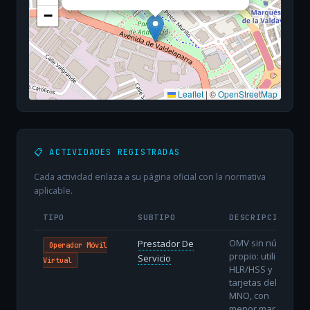
−
Leaflet
|
©
OpenStreetMap
📋 ACTIVIDADES REGISTRADAS
Cada actividad enlaza a su página oficial con la normativa
aplicable.
TIPO
SUBTIPO
DESCRIPCIÓN
OMV sin núcleo
Prestador De
Operador Móvil
propio: utiliza
Servicio
Virtual
HLR/HSS y
tarjetas del
MNO, con
menor margen