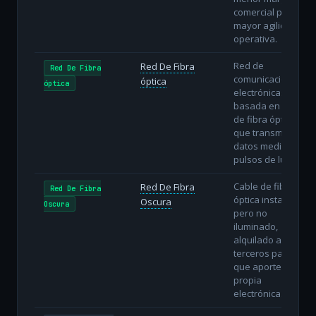
comercial pero
mayor agilidad
operativa.
Red de
Red De Fibra
Red De Fibra
comunicaciones
óptica
óptica
electrónicas
basada en hilos
de fibra óptica
que transmiten
datos mediante
pulsos de luz.
Cable de fibra
Red De Fibra
Red De Fibra
óptica instalado
Oscura
Oscura
pero no
iluminado,
alquilado a
terceros para
que aporten su
propia
electrónica.