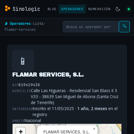
Sinologic
BLOG
OPERADORES
NUMERACIÓN
📡 Operadores
›
Lista
›
🔍
flamar-services
📱
FLAMAR SERVICES, S.L.
B19429430
NIF
Calle Las Higueras - Residencial San Blass II 3
DOMICILIO
V33 - 38639 San Miguel de Abona (Santa Cruz
de Tenerife)
Inscrito el 11/05/2025 ·
1 año, 2 meses
en el
ANTIGÜEDAD
registro
Nacional
ÁMBITO
×
+
FLAMAR SERVICES, S.L.