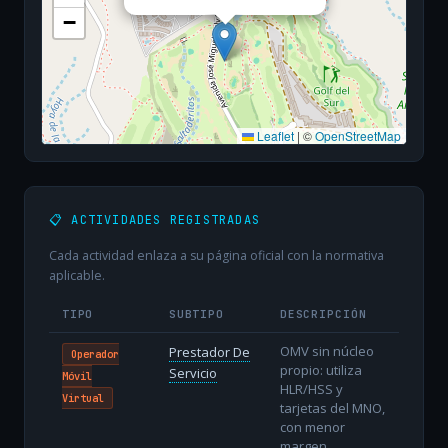
−
Leaflet
|
©
OpenStreetMap
📋 ACTIVIDADES REGISTRADAS
Cada actividad enlaza a su página oficial con la normativa
aplicable.
TIPO
SUBTIPO
DESCRIPCIÓN
OMV sin núcleo
Prestador De
Operador
propio: utiliza
Servicio
Móvil
HLR/HSS y
Virtual
tarjetas del MNO,
con menor
margen