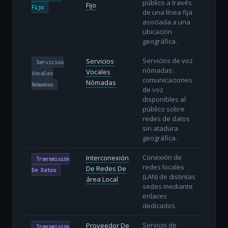
público a través
Fijo
Fijo
de una línea fija
asociada a una
ubicación
geográfica.
Servicios de voz
Servicios
Servicios
nómadas:
Vocales
Vocales
comunicaciones
Nómadas
Nómadas
de voz
disponibles al
público sobre
redes de datos
sin atadura
geográfica.
Conexión de
Interconexión
Transmisión
redes locales
De Redes De
De Datos
(LAN) de distintas
área Local
sedes mediante
enlaces
dedicados.
Servicio de
Proveedor De
Transmisión