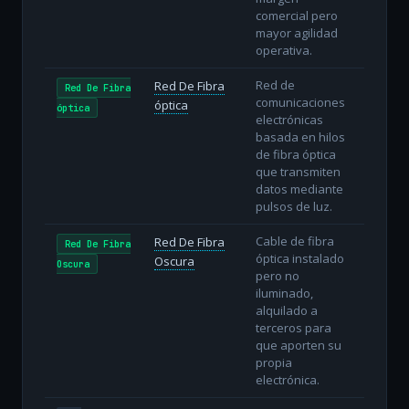
comercial pero
mayor agilidad
operativa.
Red de
Red De Fibra
Red De Fibra
comunicaciones
óptica
óptica
electrónicas
basada en hilos
de fibra óptica
que transmiten
datos mediante
pulsos de luz.
Cable de fibra
Red De Fibra
Red De Fibra
óptica instalado
Oscura
Oscura
pero no
iluminado,
alquilado a
terceros para
que aporten su
propia
electrónica.