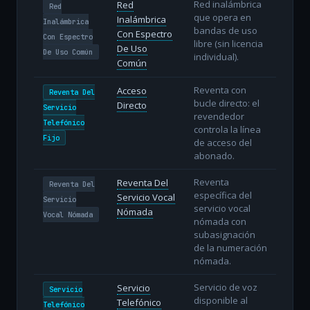
Red inalámbrica
Red
Red
que opera en
Inalámbrica
Inalámbrica
bandas de uso
Con Espectro
Con Espectro
libre (sin licencia
De Uso
De Uso Común
individual).
Común
Reventa con
Acceso
Reventa Del
bucle directo: el
Directo
Servicio
revendedor
Telefónico
controla la línea
Fijo
de acceso del
abonado.
Reventa
Reventa Del
Reventa Del
específica del
Servicio Vocal
Servicio
servicio vocal
Nómada
Vocal Nómada
nómada con
subasignación
de la numeración
nómada.
Servicio de voz
Servicio
Servicio
disponible al
Telefónico
Telefónico