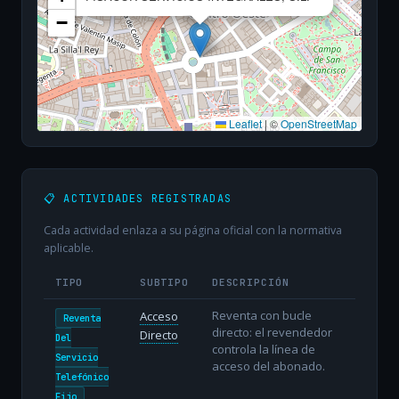
−
Leaflet
|
©
OpenStreetMap
📋 ACTIVIDADES REGISTRADAS
Cada actividad enlaza a su página oficial con la normativa
aplicable.
TIPO
SUBTIPO
DESCRIPCIÓN
Reventa con bucle
Acceso
Reventa
directo: el revendedor
Directo
Del
controla la línea de
Servicio
acceso del abonado.
Telefónico
Fijo