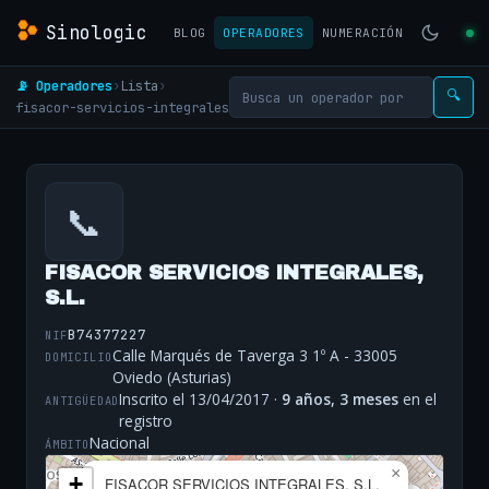
Sinologic
BLOG
OPERADORES
NUMERACIÓN
📡 Operadores
›
Lista
›
🔍
fisacor-servicios-integrales
📞
FISACOR SERVICIOS INTEGRALES,
S.L.
B74377227
NIF
Calle Marqués de Taverga 3 1º A - 33005
DOMICILIO
Oviedo (Asturias)
Inscrito el 13/04/2017 ·
9 años, 3 meses
en el
ANTIGÜEDAD
registro
Nacional
ÁMBITO
×
+
FISACOR SERVICIOS INTEGRALES, S.L.