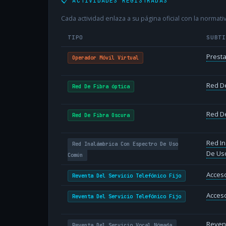
📋 ACTIVIDADES REGISTRADAS
Cada actividad enlaza a su página oficial con la normativ
TIPO
SUBT
Presta
Operador Móvil Virtual
Red De
Red De Fibra óptica
Red De
Red De Fibra Oscura
Red In
Red Inalámbrica Con Espectro De Uso
De Us
Común
Acceso
Reventa Del Servicio Telefónico Fijo
Acceso
Reventa Del Servicio Telefónico Fijo
Revent
Reventa Del Servicio Vocal Nómada