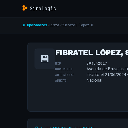
Sinologic
📡 Operadores
›
Lista
›
fibratel-lopez-8
FIBRATEL LÓPEZ, 
💾
B93542017
NIF
Avenida de Bruselas 16
DOMICILIO
Inscrito el 21/06/2024 
ANTIGÜEDAD
Nacional
ÁMBITO