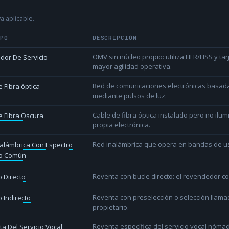
a aplicable.
IPO
DESCRIPCIÓN
OMV sin núcleo propio: utiliza HLR/HSS y t
dor De Servicio
mayor agilidad operativa.
Red de comunicaciones electrónicas basada 
 Fibra óptica
mediante pulsos de luz.
Cable de fibra óptica instalado pero no ilu
 Fibra Oscura
propia electrónica.
Red inalámbrica que opera en bandas de uso l
alámbrica Con Espectro
o Común
Reventa con bucle directo: el revendedor co
 Directo
Reventa con preselección o selección llama
 Indirecto
propietario.
Reventa específica del servicio vocal nóm
a Del Servicio Vocal