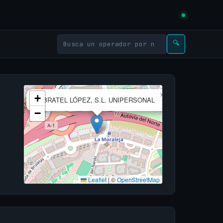
🔍
×
+
FIBRATEL LÓPEZ, S.L. UNIPERSONAL
−
Leaflet
|
©
OpenStreetMap