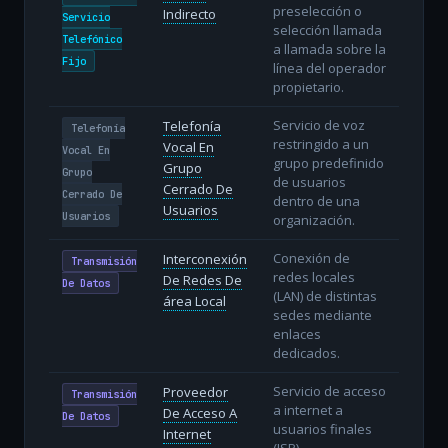
preselección o
Indirecto
Servicio
selección llamada
Telefónico
a llamada sobre la
Fijo
línea del operador
propietario.
Servicio de voz
Telefonía
Telefonía
restringido a un
Vocal En
Vocal En
grupo predefinido
Grupo
Grupo
de usuarios
Cerrado De
Cerrado De
dentro de una
Usuarios
Usuarios
organización.
Conexión de
Interconexión
Transmisión
redes locales
De Redes De
De Datos
(LAN) de distintas
área Local
sedes mediante
enlaces
dedicados.
Servicio de acceso
Proveedor
Transmisión
a internet a
De Acceso A
De Datos
usuarios finales
Internet
(ISP).