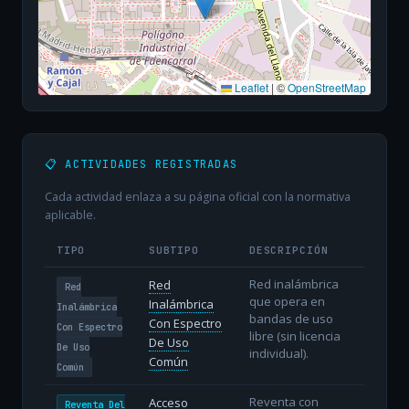
Leaflet
|
©
OpenStreetMap
📋 ACTIVIDADES REGISTRADAS
Cada actividad enlaza a su página oficial con la normativa
aplicable.
TIPO
SUBTIPO
DESCRIPCIÓN
Red inalámbrica
Red
Red
que opera en
Inalámbrica
Inalámbrica
bandas de uso
Con Espectro
Con Espectro
libre (sin licencia
De Uso
De Uso
individual).
Común
Común
Reventa con
Acceso
Reventa Del