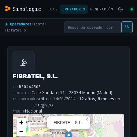
Sinologic
BLOG
OPERADORES
NUMERACIÓN
📡 Operadores
›
Lista
›
🔍
fibratel-6
📡
FIBRATEL, S.L.
B80444508
NIF
Calle Xaudaró 11 - 28034 Madrid (Madrid)
DOMICILIO
Inscrito el 14/01/2014 ·
12 años, 6 meses
en
ANTIGÜEDAD
el registro
Nacional
ÁMBITO
×
+
FIBRATEL, S.L.
−