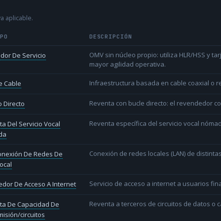
a aplicable.
IPO
DESCRIPCIÓN
OMV sin núcleo propio: utiliza HLR/HSS y t
dor De Servicio
mayor agilidad operativa.
Infraestructura basada en cable coaxial o re
e Cable
Reventa con bucle directo: el revendedor co
 Directo
Reventa específica del servicio vocal nóm
a Del Servicio Vocal
da
Conexión de redes locales (LAN) de distint
conexión De Redes De
ocal
Servicio de acceso a internet a usuarios fina
dor De Acceso A Internet
Reventa a terceros de circuitos de datos o 
ta De Capacidad De
isión/circuitos