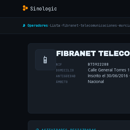
Sinologic
📡 Operadores
›
Lista
›
fibranet-telecomunicaciones-murci
FIBRANET TELECO
📱
B73922288
NIF
Calle General Torres 
DOMICILIO
Inscrito el 30/06/2016 
ANTIGÜEDAD
Nacional
ÁMBITO