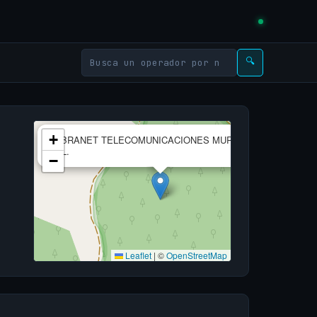
🔍
×
+
FIBRANET TELECOMUNICACIONES MURCIA,
S.L.
−
Leaflet
|
©
OpenStreetMap