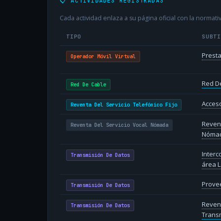
📋 ACTIVIDADES REGISTRADAS
Cada actividad enlaza a su página oficial con la normativ
TIPO
SUBT
Presta
Operador Móvil Virtual
Red D
Red De Cable
Acceso
Reventa Del Servicio Telefónico Fijo
Revent
Reventa Del Servicio Vocal Nómada
Nóma
Inter
Transmisión De Datos
área L
Provee
Transmisión De Datos
Reven
Transmisión De Datos
Transm