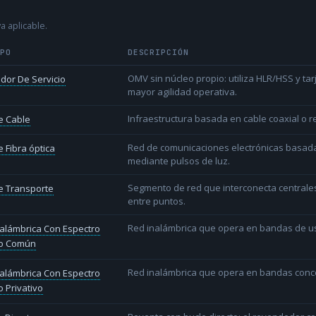
a aplicable.
IPO
DESCRIPCIÓN
OMV sin núcleo propio: utiliza HLR/HSS y t
dor De Servicio
mayor agilidad operativa.
Infraestructura basada en cable coaxial o re
e Cable
Red de comunicaciones electrónicas basada 
 Fibra óptica
mediante pulsos de luz.
Segmento de red que interconecta centrale
e Transporte
entre puntos.
Red inalámbrica que opera en bandas de uso l
alámbrica Con Espectro
o Común
Red inalámbrica que opera en bandas conce
alámbrica Con Espectro
 Privativo