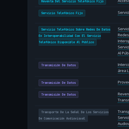
Acceso
Reventa Del Servicio Telefónico Fijo
Servic
Servicio Telefónico Fijo
Servic
Servicio Telefónico Sobre Redes De Datos
Redes
En Interoperabilidad Con El Servicio
Intero
Telefónico Disponible Al Público
Servic
Al Púb
Inter
Transmisión De Datos
área L
Provee
Transmisión De Datos
Reven
Transmisión De Datos
Transm
Transp
Transporte De La Señal De Los Servicios
Servic
De Comunicación Audiovisual
Audiov