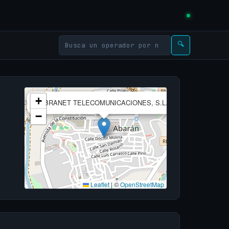
🔍
×
+
FIBRANET TELECOMUNICACIONES, S.L.
−
Leaflet
|
©
OpenStreetMap