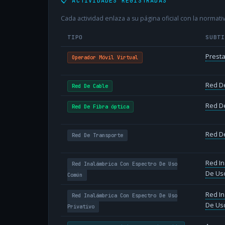
📋 ACTIVIDADES REGISTRADAS
Cada actividad enlaza a su página oficial con la normativ
TIPO
SUBT
Presta
Operador Móvil Virtual
Red D
Red De Cable
Red De
Red De Fibra óptica
Red D
Red De Transporte
Red In
Red Inalámbrica Con Espectro De Uso
De Us
Común
Red In
Red Inalámbrica Con Espectro De Uso
De Uso
Privativo