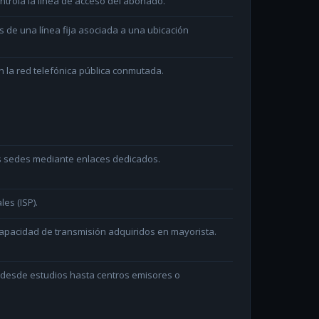
ntrola la línea de acceso del abonado.
és de una línea fija asociada a una ubicación
 la red telefónica pública conmutada.
as sedes mediante enlaces dedicados.
les (ISP).
capacidad de transmisión adquiridos en mayorista.
n desde estudios hasta centros emisores o