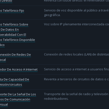
Reventa con bucle directo: el revendedor co
 Directo
Servicio de voz disponible al público a trav
io Telefónico Fijo
geográfica.
Voz sobre IP plenamente interconectada con
io Telefónico Sobre
 De Datos En
perabilidad Con El
io Telefónico Disponible
lico
Conexión de redes locales (LAN) de distint
conexión De Redes De
ocal
Servicio de acceso a internet a usuarios fina
dor De Acceso A Internet
Reventa a terceros de circuitos de datos o 
ta De Capacidad De
isión/circuitos
Transporte de la señal de radio y televisió
orte De La Señal De Los
redistribuidores.
ios De Comunicación
isual