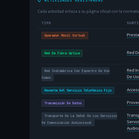
📋 ACTIVIDADES REGISTRADAS
Cada actividad enlaza a su página oficial con la normativ
TIPO
SUBT
Presta
Operador Móvil Virtual
Red De
Red De Fibra óptica
Red In
Red Inalámbrica Con Espectro De Uso
De Us
Común
Acceso
Reventa Del Servicio Telefónico Fijo
Provee
Transmisión De Datos
Transp
Transporte De La Señal De Los Servicios
Servic
De Comunicación Audiovisual
Audiov