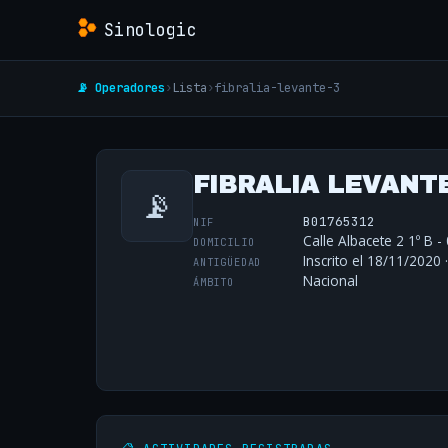
Sinologic
📡 Operadores
›
Lista
›
fibralia-levante-3
FIBRALIA LEVANTE
📡
B01765312
NIF
Calle Albacete 2 1º B -
DOMICILIO
Inscrito el 18/11/2020 
ANTIGÜEDAD
Nacional
ÁMBITO