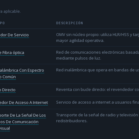
a aplicable.
IPO
DESCRIPCIÓN
OMV sin núcleo propio: utiliza HLR/HSS y t
dor De Servicio
mayor agilidad operativa.
Red de comunicaciones electrónicas basada 
 Fibra óptica
mediante pulsos de luz.
Red inalámbrica que opera en bandas de uso l
alámbrica Con Espectro
o Común
Reventa con bucle directo: el revendedor co
 Directo
Servicio de acceso a internet a usuarios fina
dor De Acceso A Internet
Transporte de la señal de radio y televisió
orte De La Señal De Los
redistribuidores.
ios De Comunicación
isual