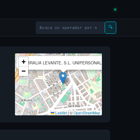
🔍
×
+
FIBRALIA LEVANTE, S.L. UNIPERSONAL
−
Leaflet
|
©
OpenStreetMap