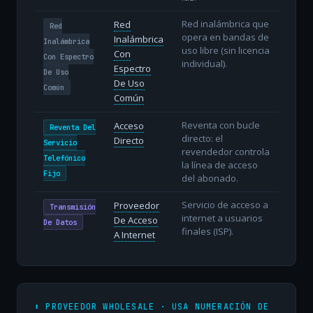
Red inalámbrica que
Red
Red
opera en bandas de
Inalámbrica
Inalámbrica
uso libre (sin licencia
Con
Con Espectro
individual).
Espectro
De Uso
De Uso
Común
Común
Reventa con bucle
Acceso
Reventa Del
directo: el
Directo
Servicio
revendedor controla
Telefónico
la línea de acceso
Fijo
del abonado.
Servicio de acceso a
Proveedor
Transmisión
internet a usuarios
De Acceso
De Datos
finales (ISP).
A Internet
⬆️ PROVEEDOR WHOLESALE · USA NUMERACIÓN DE