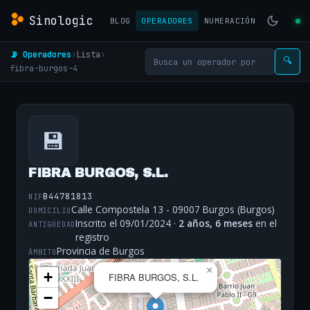
Sinologic
BLOG
OPERADORES
NUMERACIÓN
📡 Operadores
›
Lista
›
🔍
fibra-burgos-4
💾
FIBRA BURGOS, S.L.
B44781813
NIF
Calle Compostela 13 - 09007 Burgos (Burgos)
DOMICILIO
Inscrito el 09/01/2024 ·
2 años, 6 meses
en el
ANTIGÜEDAD
registro
Provincia de Burgos
ÁMBITO
×
+
FIBRA BURGOS, S.L.
−