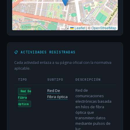
Leaflet
|
©
OpenStreetMap
📋 ACTIVIDADES REGISTRADAS
Cada actividad enlaza a su página oficial con la normativa
aplicable.
TIPO
SUBTIPO
DESCRIPCIÓN
Red de
Red De
Red De
comunicaciones
Fibra óptica
Fibra
electrónicas basada
óptica
en hilos de fibra
óptica que
transmiten datos
mediante pulsos de
luz.