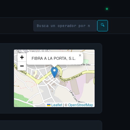
🔍
×
+
FIBRA A LA PORTA, S.L.
−
Leaflet
|
©
OpenStreetMap