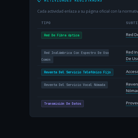
📋 ACTIVIDADES REGISTRADAS
Cada actividad enlaza a su página oficial con la normativ
TIPO
SUBT
Red De
Red De Fibra óptica
Red In
Red Inalámbrica Con Espectro De Uso
De Us
Común
Acceso
Reventa Del Servicio Telefónico Fijo
Revent
Reventa Del Servicio Vocal Nómada
Nóma
Provee
Transmisión De Datos