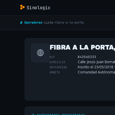
Sinologic
📡 Operadores
›
Lista
›
fibra-a-la-porta
FIBRA A LA PORTA,
🌐
B42565333
NIF
Calle Jesús Juan Berna
DOMICILIO
Inscrito el 23/05/2018 
ANTIGÜEDAD
Comunidad Autónoma 
ÁMBITO