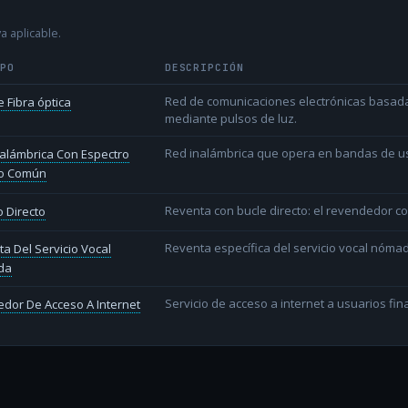
a aplicable.
IPO
DESCRIPCIÓN
Red de comunicaciones electrónicas basada 
 Fibra óptica
mediante pulsos de luz.
Red inalámbrica que opera en bandas de uso l
alámbrica Con Espectro
o Común
Reventa con bucle directo: el revendedor co
 Directo
Reventa específica del servicio vocal nóm
a Del Servicio Vocal
da
Servicio de acceso a internet a usuarios fina
dor De Acceso A Internet