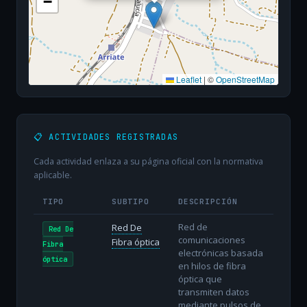
−
Leaflet
|
©
OpenStreetMap
📋 ACTIVIDADES REGISTRADAS
Cada actividad enlaza a su página oficial con la normativa
aplicable.
TIPO
SUBTIPO
DESCRIPCIÓN
Red de
Red De
Red De
comunicaciones
Fibra óptica
Fibra
electrónicas basada
óptica
en hilos de fibra
óptica que
transmiten datos
mediante pulsos de