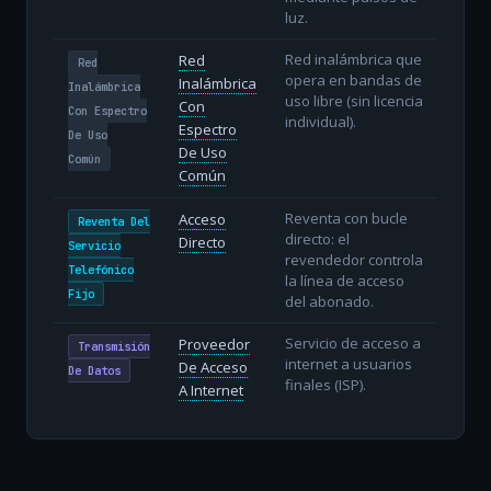
luz.
Red inalámbrica que
Red
Red
opera en bandas de
Inalámbrica
Inalámbrica
uso libre (sin licencia
Con
Con Espectro
individual).
Espectro
De Uso
De Uso
Común
Común
Reventa con bucle
Acceso
Reventa Del
directo: el
Directo
Servicio
revendedor controla
Telefónico
la línea de acceso
Fijo
del abonado.
Servicio de acceso a
Proveedor
Transmisión
internet a usuarios
De Acceso
De Datos
finales (ISP).
A Internet