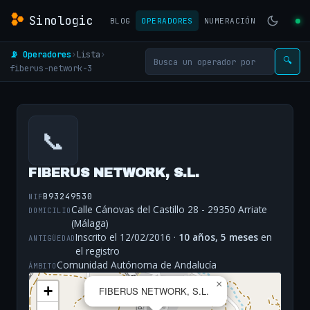
Sinologic
BLOG
OPERADORES
NUMERACIÓN
📡 Operadores
›
Lista
›
🔍
fiberus-network-3
📞
FIBERUS NETWORK, S.L.
B93249530
NIF
Calle Cánovas del Castillo 28 - 29350 Arriate
DOMICILIO
(Málaga)
Inscrito el 12/02/2016 ·
10 años, 5 meses
en
ANTIGÜEDAD
el registro
Comunidad Autónoma de Andalucía
ÁMBITO
×
+
FIBERUS NETWORK, S.L.