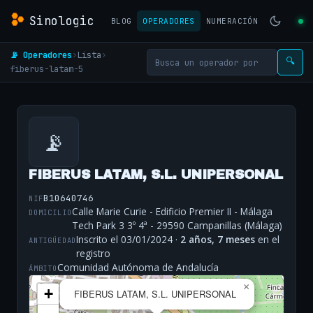
Sinologic
BLOG
OPERADORES
NUMERACIÓN
📡 Operadores
›
Lista
›
🔍
fiberus-latam-5
📡
FIBERUS LATAM, S.L. UNIPERSONAL
B10640746
NIF
Calle Marie Curie - Edificio Premier II - Málaga
DOMICILIO
Tech Park 3 3º 4ª - 29590 Campanillas (Málaga)
Inscrito el 03/01/2024 ·
2 años, 7 meses
en el
ANTIGÜEDAD
registro
Comunidad Autónoma de Andalucía
ÁMBITO
×
+
FIBERUS LATAM, S.L. UNIPERSONAL