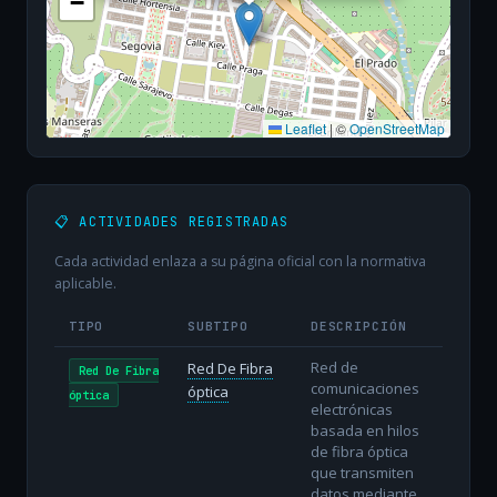
−
Leaflet
|
©
OpenStreetMap
📋 ACTIVIDADES REGISTRADAS
Cada actividad enlaza a su página oficial con la normativa
aplicable.
TIPO
SUBTIPO
DESCRIPCIÓN
Red de
Red De Fibra
Red De Fibra
comunicaciones
óptica
óptica
electrónicas
basada en hilos
de fibra óptica
que transmiten
datos mediante