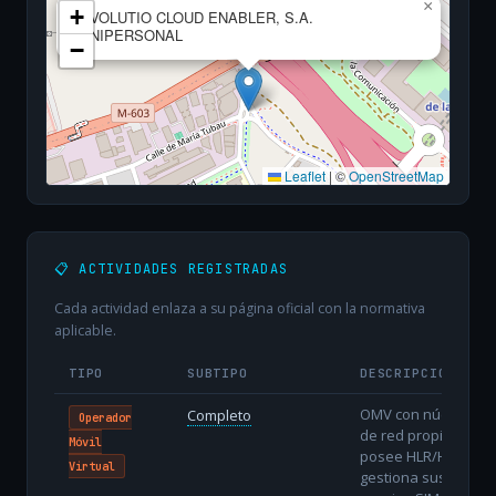
×
+
EVOLUTIO CLOUD ENABLER, S.A.
UNIPERSONAL
−
Leaflet
|
©
OpenStreetMap
📋 ACTIVIDADES REGISTRADAS
Cada actividad enlaza a su página oficial con la normativa
aplicable.
TIPO
SUBTIPO
DESCRIPCIÓN
OMV con núcleo
Completo
Operador
de red propio:
Móvil
posee HLR/HSS,
Virtual
gestiona sus