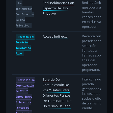
Red inalámbrica
Red Inalámbrica Con
Red
que opera en
Espectro De Uso
Inalámbrica
bandas
Privativo
Con Espectro
concesionadas
De Uso
en exclusiva al
Privativo
operador.
Reventa con
Acceso Indirecto
Reventa Del
preselección o
Servicio
selección
Telefónico
llamada a
Fijo
llamada sobre la
línea del
operador
propietario.
Interconexión
Servicio De
Servicio De
privada
Comunicación De
Comunicación
gestionada de
Voz Y Datos Entre
De Voz Y
las distintas
Diferentes Puntos
Datos Entre
sedes u oficinas
De Terminacion De
Diferentes
de un mismo
Un Mismo Usuario
cliente.
Puntos De