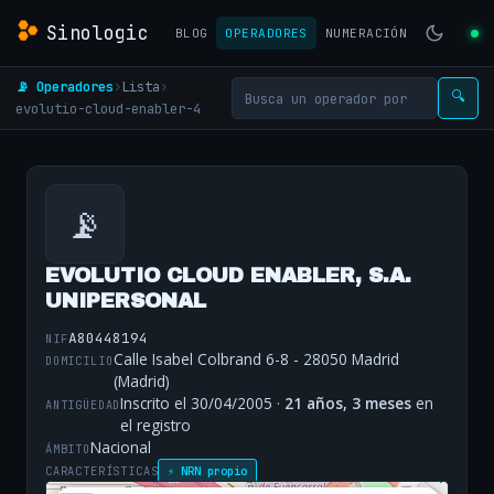
Sinologic
BLOG
OPERADORES
NUMERACIÓN
📡 Operadores
›
Lista
›
🔍
evolutio-cloud-enabler-4
📡
EVOLUTIO CLOUD ENABLER, S.A.
UNIPERSONAL
A80448194
NIF
Calle Isabel Colbrand 6-8 - 28050 Madrid
DOMICILIO
(Madrid)
Inscrito el 30/04/2005 ·
21 años, 3 meses
en
ANTIGÜEDAD
el registro
Nacional
ÁMBITO
CARACTERÍSTICAS
⚡ NRN propio