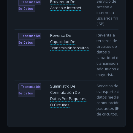
Servicio de
Proveedor De
Transmisión
acceso a
Acceso A Internet
De Datos
internet a
usuarios finales
(ISP).
Reventa a
Reventa De
Transmisión
terceros de
Capacidad De
De Datos
circuitos de
Transmisión/circuitos
datos o
capacidad de
transmisión
adquiridos en
mayorista.
Servicios de
Suministro De
Transmisión
transporte de
Conmutación De
De Datos
datos mediante
Datos Por Paquetes
conmutación de
O Circuitos
paquetes (IP) o
de circuitos.