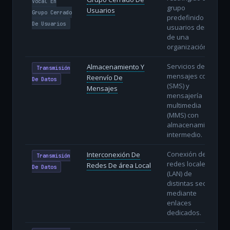
Vocal En
grupo
Usuarios
Grupo Cerrado
predefinido de
De Usuarios
usuarios dentro
de una
organización.
Servicios de
Almacenamiento Y
Transmisión
mensajes cortos
Reenvío De
De Datos
(SMS) y
Mensajes
mensajería
multimedia
(MMS) con
almacenamiento
intermedio.
Conexión de
Interconexión De
Transmisión
redes locales
Redes De área Local
De Datos
(LAN) de
distintas sedes
mediante
enlaces
dedicados.