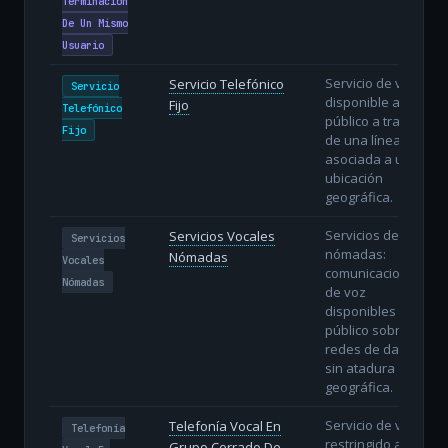
Terminacion
De Un Mismo
Usuario
Servicio de voz
Servicio Telefónico
Servicio
disponible al
Fijo
Telefónico
público a través
Fijo
de una línea fija
asociada a una
ubicación
geográfica.
Servicios de voz
Servicios Vocales
Servicios
nómadas:
Nómadas
Vocales
comunicaciones
Nómadas
de voz
disponibles al
público sobre
redes de datos
sin atadura
geográfica.
Servicio de voz
Telefonía Vocal En
Telefonía
restringido a un
Grupo Cerrado De