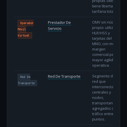
propias SIMs y
tiene libertad
tarifaria total.
OMV sin núcleo
Prestador De
Operador
propio: utiliza
Servicio
Móvil
HLR/HSS y
Virtual
tarjetas del
MNO, con menor
margen
comercial pero
mayor agilidad
operativa.
Segmento de
Red De Transporte
Red De
red que
Transporte
interconecta
centrales y
nodos,
transportando
agregados de
tráfico entre
puntos.