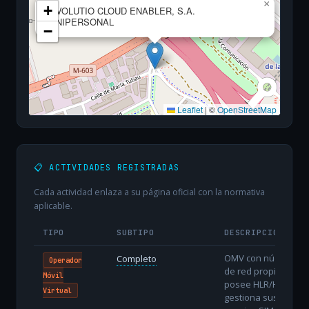
×
+
EVOLUTIO CLOUD ENABLER, S.A.
UNIPERSONAL
−
Leaflet
|
©
OpenStreetMap
📋 ACTIVIDADES REGISTRADAS
Cada actividad enlaza a su página oficial con la normativa
aplicable.
TIPO
SUBTIPO
DESCRIPCIÓN
OMV con núcleo
Completo
Operador
de red propio:
Móvil
posee HLR/HSS,
Virtual
gestiona sus