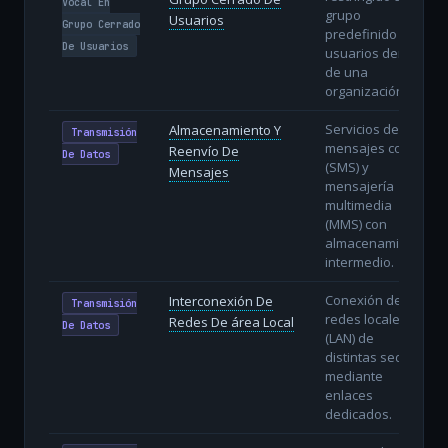
Vocal En
grupo
Usuarios
Grupo Cerrado
predefinido de
De Usuarios
usuarios dentro
de una
organización.
Servicios de
Almacenamiento Y
Transmisión
mensajes cortos
Reenvío De
De Datos
(SMS) y
Mensajes
mensajería
multimedia
(MMS) con
almacenamiento
intermedio.
Conexión de
Interconexión De
Transmisión
redes locales
Redes De área Local
De Datos
(LAN) de
distintas sedes
mediante
enlaces
dedicados.