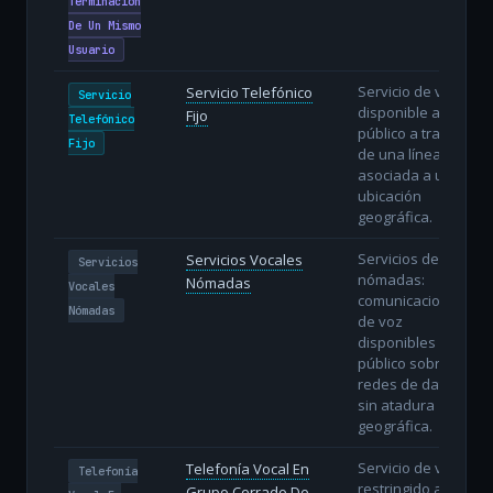
Terminacion
De Un Mismo
Usuario
Servicio de voz
Servicio Telefónico
Servicio
disponible al
Fijo
Telefónico
público a través
Fijo
de una línea fija
asociada a una
ubicación
geográfica.
Servicios de voz
Servicios Vocales
Servicios
nómadas:
Nómadas
Vocales
comunicaciones
Nómadas
de voz
disponibles al
público sobre
redes de datos
sin atadura
geográfica.
Servicio de voz
Telefonía Vocal En
Telefonía
restringido a un
Grupo Cerrado De