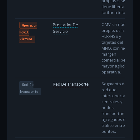
propias SIMs y
tiene libertad
tarifaria total.
OMV sin núcleo
Prestador De
Operador
propio: utiliza
Servicio
Móvil
HLR/HSS y
Virtual
tarjetas del
MNO, con menor
margen
comercial pero
mayor agilidad
operativa.
Segmento de
Red De Transporte
Red De
red que
Transporte
interconecta
centrales y
nodos,
transportando
agregados de
tráfico entre
puntos.