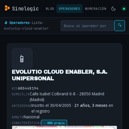
Sinologic
BLOG
OPERADORES
NUMERACIÓN
📡 Operadores
›
Lista
›
🔍
evolutio-cloud-enabler
📱
EVOLUTIO CLOUD ENABLER, S.A.
UNIPERSONAL
A80448194
NIF
Calle Isabel Colbrand 6-8 - 28050 Madrid
DOMICILIO
(Madrid)
Inscrito el 30/04/2005 ·
21 años, 3 meses
en
ANTIGÜEDAD
el registro
Nacional
ÁMBITO
CARACTERÍSTICAS
⚡ NRN propio