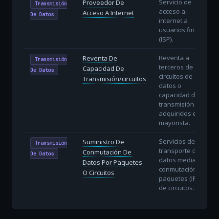
Servicio de
Proveedor De
Transmisión
acceso a
Acceso A Internet
De Datos
internet a
usuarios finales
(ISP).
Reventa a
Reventa De
Transmisión
terceros de
Capacidad De
De Datos
circuitos de
Transmisión/circuitos
datos o
capacidad de
transmisión
adquiridos en
mayorista.
Servicios de
Suministro De
Transmisión
transporte de
Conmutación De
De Datos
datos mediante
Datos Por Paquetes
conmutación de
O Circuitos
paquetes (IP) o
de circuitos.