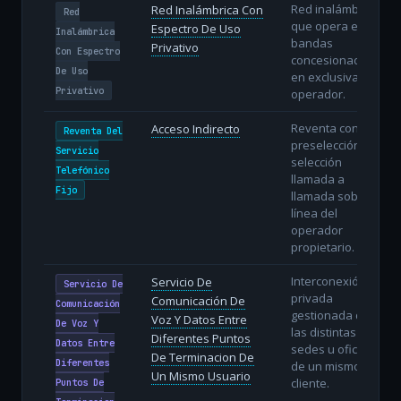
Red inalámbrica
Red Inalámbrica Con
Red
que opera en
Espectro De Uso
Inalámbrica
bandas
Privativo
Con Espectro
concesionadas
De Uso
en exclusiva al
Privativo
operador.
Reventa con
Acceso Indirecto
Reventa Del
preselección o
Servicio
selección
Telefónico
llamada a
Fijo
llamada sobre la
línea del
operador
propietario.
Interconexión
Servicio De
Servicio De
privada
Comunicación De
Comunicación
gestionada de
Voz Y Datos Entre
De Voz Y
las distintas
Diferentes Puntos
Datos Entre
sedes u oficinas
De Terminacion De
Diferentes
de un mismo
Un Mismo Usuario
cliente.
Puntos De