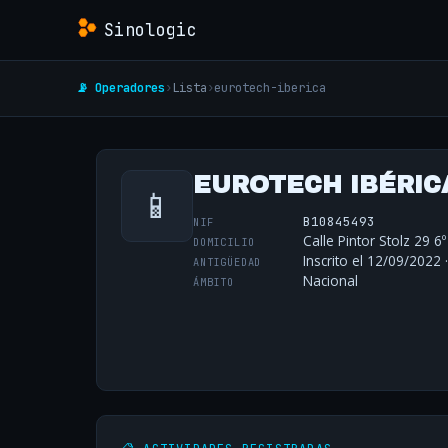
Sinologic
📡 Operadores
›
Lista
›
eurotech-iberica
EUROTECH IBÉRICA,
📱
B10845493
NIF
Calle Pintor Stolz 29 6
DOMICILIO
Inscrito el 12/09/2022 
ANTIGÜEDAD
Nacional
ÁMBITO