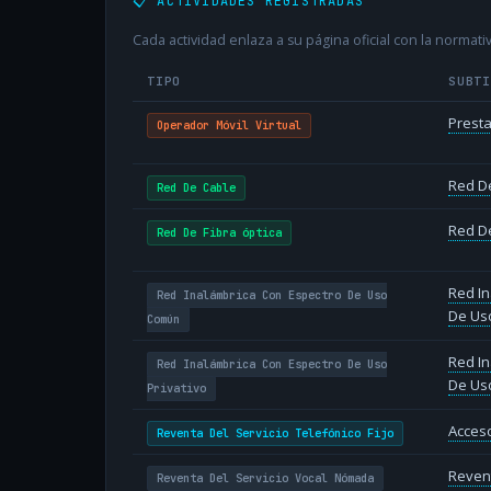
📋 ACTIVIDADES REGISTRADAS
Cada actividad enlaza a su página oficial con la normativ
TIPO
SUBT
Presta
Operador Móvil Virtual
Red D
Red De Cable
Red De
Red De Fibra óptica
Red In
Red Inalámbrica Con Espectro De Uso
De Us
Común
Red In
Red Inalámbrica Con Espectro De Uso
De Uso
Privativo
Acceso
Reventa Del Servicio Telefónico Fijo
Revent
Reventa Del Servicio Vocal Nómada