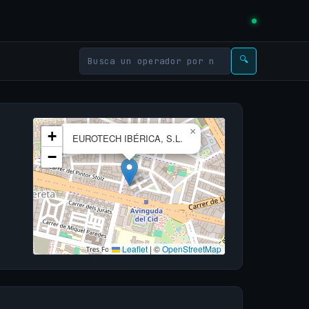
🔍
×
+
EUROTECH IBÉRICA, S.L.
−
Leaflet
|
©
OpenStreetMap