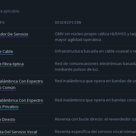
a aplicable.
IPO
DESCRIPCIÓN
OMV sin núcleo propio: utiliza HLR/HSS y t
dor De Servicio
mayor agilidad operativa.
Infraestructura basada en cable coaxial o re
e Cable
Red de comunicaciones electrónicas basada 
 Fibra óptica
mediante pulsos de luz.
Red inalámbrica que opera en bandas de uso l
alámbrica Con Espectro
o Común
Red inalámbrica que opera en bandas conce
alámbrica Con Espectro
 Privativo
Reventa con bucle directo: el revendedor co
 Directo
Reventa específica del servicio vocal nóm
a Del Servicio Vocal