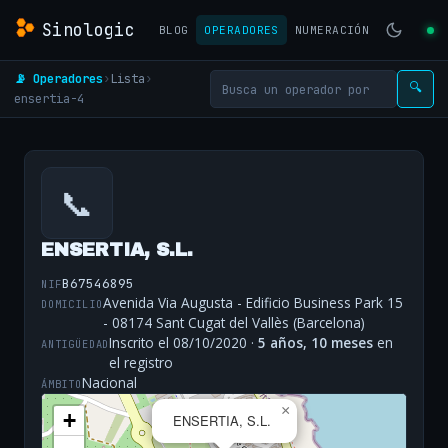
Sinologic
BLOG
OPERADORES
NUMERACIÓN
📡 Operadores
›
Lista
›
🔍
ensertia-4
📞
ENSERTIA, S.L.
B67546895
NIF
Avenida Via Augusta - Edificio Business Park 15
DOMICILIO
- 08174 Sant Cugat del Vallès (Barcelona)
Inscrito el 08/10/2020 ·
5 años, 10 meses
en
ANTIGÜEDAD
el registro
Nacional
ÁMBITO
×
+
ENSERTIA, S.L.