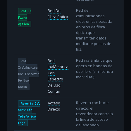
Red de
Red De
Red De
comunicaciones
Fibra óptica
Fibra
electrónicas basada
óptica
en hilos de fibra
óptica que
transmiten datos
mediante pulsos de
luz.
Red inalámbrica que
Red
Red
opera en bandas de
Inalámbrica
Inalámbrica
uso libre (sin licencia
Con
Con Espectro
individual).
Espectro
De Uso
De Uso
Común
Común
Reventa con bucle
Acceso
Reventa Del
directo: el
Directo
Servicio
revendedor controla
Telefónico
la línea de acceso
Fijo
del abonado.