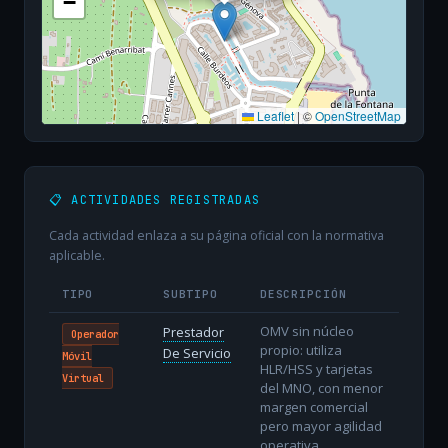
−
Leaflet
|
©
OpenStreetMap
📋 ACTIVIDADES REGISTRADAS
Cada actividad enlaza a su página oficial con la normativa
aplicable.
TIPO
SUBTIPO
DESCRIPCIÓN
OMV sin núcleo
Prestador
Operador
propio: utiliza
De Servicio
Móvil
HLR/HSS y tarjetas
Virtual
del MNO, con menor
margen comercial
pero mayor agilidad
operativa.