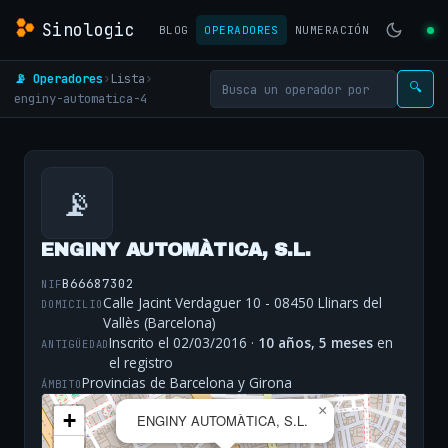
Sinologic
BLOG
OPERADORES
NUMERACIÓN
📡 Operadores
›
Lista
›
🔍
enginy-automatica-4
📡
ENGINY AUTOMÀTICA, S.L.
B66687302
NIF
Calle Jacint Verdaguer 10 - 08450 Llinars del
DOMICILIO
Vallès (Barcelona)
Inscrito el 02/03/2016 ·
10 años, 5 meses
en
ANTIGÜEDAD
el registro
Provincias de Barcelona y Girona
ÁMBITO
×
+
ENGINY AUTOMÀTICA, S.L.