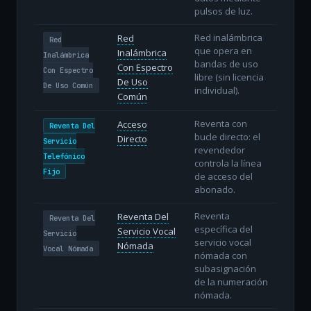
pulsos de luz.
Red inalámbrica
Red
Red
que opera en
Inalámbrica
Inalámbrica
bandas de uso
Con Espectro
Con Espectro
libre (sin licencia
De Uso
De Uso Común
individual).
Común
Reventa con
Acceso
Reventa Del
bucle directo: el
Directo
Servicio
revendedor
Telefónico
controla la línea
Fijo
de acceso del
abonado.
Reventa
Reventa Del
Reventa Del
específica del
Servicio Vocal
Servicio
servicio vocal
Nómada
Vocal Nómada
nómada con
subasignación
de la numeración
nómada.