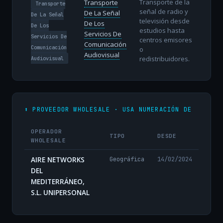
Transporte de la
Transporte
Transporte
señal de radio y
De La Señal
De La Señal
televisión desde
De Los
De Los
estudios hasta
Servicios De
Servicios De
centros emisores
Comunicación
Comunicación
o
Audiovisual
redistribuidores.
Audiovisual
⬆️ PROVEEDOR WHOLESALE · USA NUMERACIÓN DE
OPERADOR
TIPO
DESDE
WHOLESALE
AIRE NETWORKS
Geográfica
14/02/2024
DEL
MEDITERRÁNEO,
S.L. UNIPERSONAL