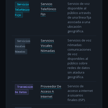
Servicio de voz
Servicio
Servicio
disponible al
Telefónico
Telefónico
público a través
Fijo
Fijo
de una línea fija
asociada a una
ubicación
geográfica.
Servicios de voz
Servicios
Servicios
nómadas:
Vocales
Vocales
comunicaciones
Nómadas
Nómadas
de voz
disponibles al
público sobre
redes de datos
sin atadura
geográfica.
Servicio de
Proveedor De
Transmisión
acceso a internet
Acceso A
De Datos
a usuarios
Internet
finales (ISP).