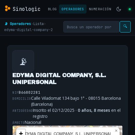
Sinologic
BLOG
OPERADORES
NUMERACIÓN
📡 Operadores
›
Lista
›
🔍
edyma-digital-company-2
📡
EDYMA DIGITAL COMPANY, S.L.
UNIPERSONAL
B66802281
NIF
Calle Viladomat 134 bajo 1ª - 08015 Barcelona
DOMICILIO
(Barcelona)
Inscrito el 02/12/2025 ·
0 años, 8 meses
en el
ANTIGÜEDAD
registro
Nacional
ÁMBITO
×
+
EDYMA DIGITAL COMPANY, S.L. UNIPERSONAL