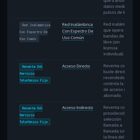
que transmiten
datos mediante
pulsos de luz.
Red inalámbrica
Red Inalámbrica
Red Inalámbrica
que opera en
Con Espectro De
Con Espectro De
bandas de uso
Uso Común
Uso Común
libre (sin
licencia
individual).
Reventa con
Acceso Directo
Reventa Del
bucle directo: el
Servicio
revendedor
Telefónico Fijo
controla la línea
de acceso del
abonado.
Reventa con
Acceso Indirecto
Reventa Del
preselección o
Servicio
selección
Telefónico Fijo
llamada a
llamada sobre
la línea del