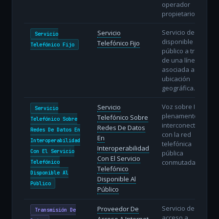
operador
propietario.
Servicio de voz
Servicio
Servicio
disponible al
Telefónico Fijo
Telefónico Fijo
público a través
de una línea fija
asociada a una
ubicación
geográfica.
Voz sobre IP
Servicio
Servicio
plenamente
Telefónico Sobre
Telefónico Sobre
interconectada
Redes De Datos
Redes De Datos En
con la red
En
Interoperabilidad
telefónica
Interoperabilidad
Con El Servicio
pública
Con El Servicio
conmutada.
Telefónico
Telefónico
Disponible Al
Disponible Al
Público
Público
Servicio de
Proveedor De
Transmisión De
acceso a
Acceso A Internet