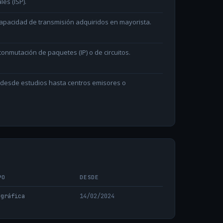
les (ISP).
capacidad de transmisión adquiridos en mayorista.
onmutación de paquetes (IP) o de circuitos.
n desde estudios hasta centros emisores o
PO
DESDE
ográfica
14/02/2024