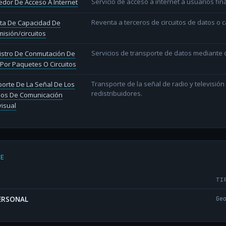
Servicio de acceso a internet a usuarios fina
dor De Acceso A Internet
Reventa a terceros de circuitos de datos o 
ta De Capacidad De
isión/circuitos
Servicios de transporte de datos mediante c
istro De Conmutación De
Por Paquetes O Circuitos
Transporte de la señal de radio y televisió
orte De La Señal De Los
redistribuidores.
ios De Comunicación
isual
DE
TI
PERSONAL
Ge