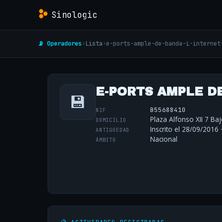
Sinologic
📡 Operadores
›
Lista
›
e-ports-ample-de-banda-i-internet
E-PORTS AMPLE DE
💾
B55688410
NIF
Plaza Alfonso XII 7 Ba
DOMICILIO
Inscrito el 28/09/2016 
ANTIGÜEDAD
Nacional
ÁMBITO