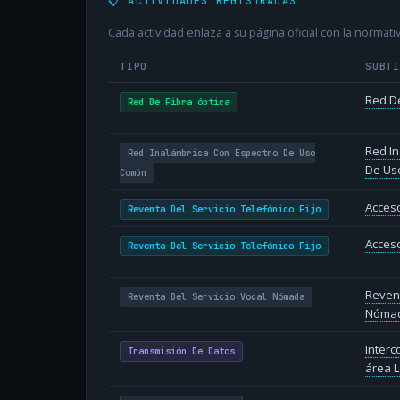
📋 ACTIVIDADES REGISTRADAS
Cada actividad enlaza a su página oficial con la normativ
TIPO
SUBT
Red De
Red De Fibra óptica
Red In
Red Inalámbrica Con Espectro De Uso
De Us
Común
Acceso
Reventa Del Servicio Telefónico Fijo
Acceso
Reventa Del Servicio Telefónico Fijo
Revent
Reventa Del Servicio Vocal Nómada
Nóma
Inter
Transmisión De Datos
área L