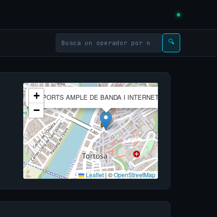
🔍
×
+
E-PORTS AMPLE DE BANDA I INTERNET, S.L.
−
Leaflet
|
©
OpenStreetMap