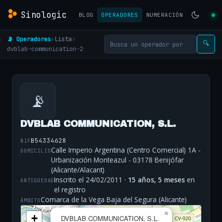
Sinologic
BLOG
OPERADORES
NUMERACIÓN
📡 Operadores
›
Lista
›
🔍
dvblab-communication-2
📡
DVBLAB COMMUNICATION, S.L.
B54334628
NIF
Calle Imperio Argentina (Centro Comercial) 1A -
DOMICILIO
Urbanización Monteazul - 03178 Benijófar
(Alicante/Alacant)
Inscrito el 24/02/2011 ·
15 años, 5 meses
en
ANTIGÜEDAD
el registro
Comarca de la Vega Baja del Segura (Alicante)
ÁMBITO
×
+
DVBLAB COMMUNICATION, S.L.