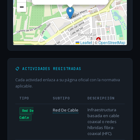
−
Leaflet
|
©
OpenStreetMap
📋 ACTIVIDADES REGISTRADAS
Cada actividad enlaza a su página oficial con la normativa
aplicable.
TIPO
SUBTIPO
DESCRIPCIÓN
Infraestructura
Red De Cable
Red De
basada en cable
Cable
coaxial o redes
híbridas fibra-
coaxial (HFC).