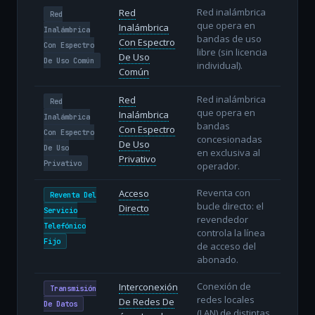
Red inalámbrica
Red
Red
que opera en
Inalámbrica
Inalámbrica
bandas de uso
Con Espectro
Con Espectro
libre (sin licencia
De Uso
De Uso Común
individual).
Común
Red inalámbrica
Red
Red
que opera en
Inalámbrica
Inalámbrica
bandas
Con Espectro
Con Espectro
concesionadas
De Uso
De Uso
en exclusiva al
Privativo
Privativo
operador.
Reventa con
Acceso
Reventa Del
bucle directo: el
Directo
Servicio
revendedor
Telefónico
controla la línea
Fijo
de acceso del
abonado.
Conexión de
Interconexión
Transmisión
redes locales
De Redes De
De Datos
(LAN) de distintas