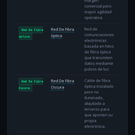
margen
comercial pero
mayor agilidad
operativa.
Red de
Red De Fibra
Red De Fibra
comunicaciones
óptica
óptica
electrónicas
basada en hilos
de fibra óptica
que transmiten
datos mediante
pulsos de luz.
Cable de fibra
Red De Fibra
Red De Fibra
óptica instalado
Oscura
Oscura
pero no
iluminado,
alquilado a
terceros para
que aporten su
propia
electrónica.