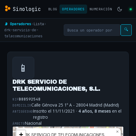
Sinologic
BLOG
OPERADORES
NUMERACIÓN
📡 Operadores
›
Lista
›
drk-servicio-de-
🔍
telecomunicaciones
📱
DRK SERVICIO DE
TELECOMUNICACIONES, S.L.
B88592548
NIF
Calle Génova 25 1º A - 28004 Madrid (Madrid)
DOMICILIO
Inscrito el 11/11/2021 ·
4 años, 8 meses
en el
ANTIGÜEDAD
registro
Nacional
ÁMBITO
×
+
DRK SERVICIO DE TELECOMUNICACIONES,