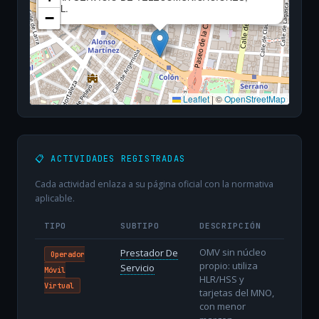
S.L.
−
Leaflet
|
©
OpenStreetMap
📋 ACTIVIDADES REGISTRADAS
Cada actividad enlaza a su página oficial con la normativa
aplicable.
TIPO
SUBTIPO
DESCRIPCIÓN
OMV sin núcleo
Prestador De
Operador
propio: utiliza
Servicio
Móvil
HLR/HSS y
Virtual
tarjetas del MNO,
con menor