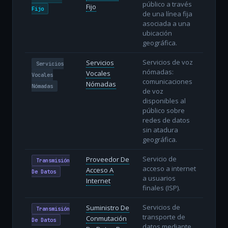
público a través
Fijo
Fijo
de una línea fija
asociada a una
ubicación
geográfica.
Servicios de voz
Servicios
Servicios
nómadas:
Vocales
Vocales
comunicaciones
Nómadas
Nómadas
de voz
disponibles al
público sobre
redes de datos
sin atadura
geográfica.
Servicio de
Proveedor De
Transmisión
acceso a internet
Acceso A
De Datos
a usuarios
Internet
finales (ISP).
Servicios de
Suministro De
Transmisión
transporte de
Conmutación
De Datos
datos mediante