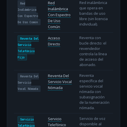
Red inalámbrica
Red
Red
que opera en
Inalámbrica
Inalámbrica
bandas de uso
Con Espectro
Con Espectro
libre (sin licencia
De Uso
De Uso Común
individual).
Común
Reventa con
Acceso
Reventa Del
bucle directo: el
Directo
Servicio
revendedor
Telefónico
controla la línea
Fijo
de acceso del
abonado.
Reventa
Reventa Del
Reventa Del
específica del
Servicio Vocal
Servicio
servicio vocal
Nómada
Vocal Nómada
nómada con
subasignación
de la numeración
nómada.
Servicio de voz
Servicio
Servicio
disponible al
Telefónico
Telefónico