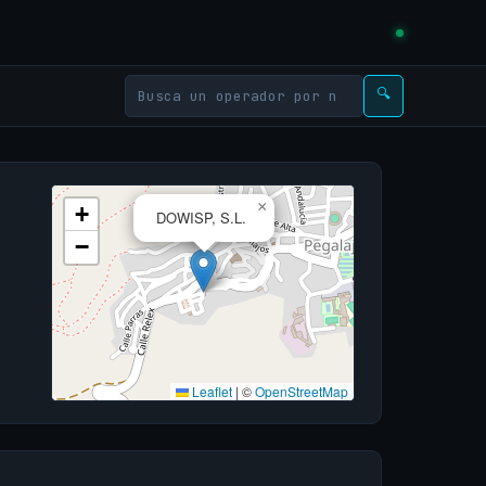
🔍
×
+
DOWISP, S.L.
−
Leaflet
|
©
OpenStreetMap