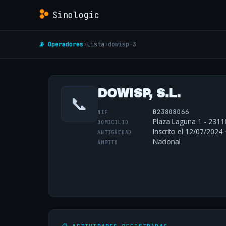
Sinologic
📡 Operadores
›
Lista
›
dowisp-3
DOWISP, S.L.
📞
B23808066
NIF
Plaza Laguna 1 - 23110
DOMICILIO
Inscrito el 12/07/2024 
ANTIGÜEDAD
Nacional
ÁMBITO