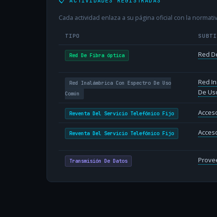
📋 ACTIVIDADES REGISTRADAS
Cada actividad enlaza a su página oficial con la normativ
TIPO
SUBT
Red De
Red De Fibra óptica
Red In
Red Inalámbrica Con Espectro De Uso
De Us
Común
Acceso
Reventa Del Servicio Telefónico Fijo
Acceso
Reventa Del Servicio Telefónico Fijo
Provee
Transmisión De Datos