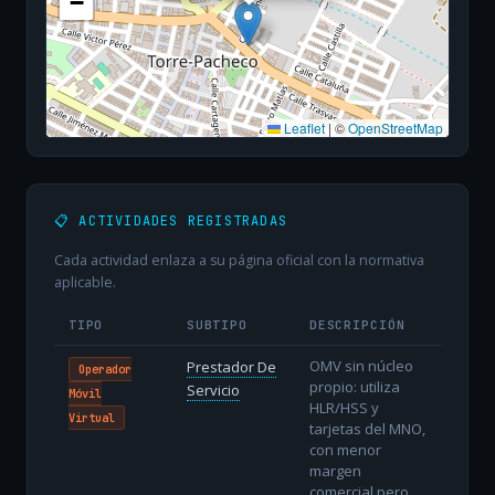
−
Leaflet
|
©
OpenStreetMap
📋 ACTIVIDADES REGISTRADAS
Cada actividad enlaza a su página oficial con la normativa
aplicable.
TIPO
SUBTIPO
DESCRIPCIÓN
OMV sin núcleo
Prestador De
Operador
propio: utiliza
Servicio
Móvil
HLR/HSS y
Virtual
tarjetas del MNO,
con menor
margen
comercial pero