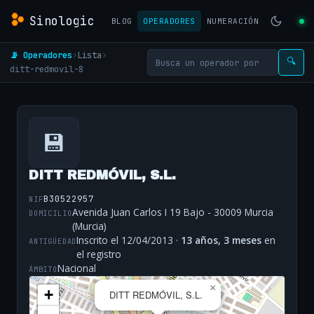
Sinologic
BLOG
OPERADORES
NUMERACIÓN
📡 Operadores
›
Lista
›
🔍
ditt-redmovil-8
💾
DITT REDMÓVIL, S.L.
B30522957
NIF
Avenida Juan Carlos I 19 Bajo - 30009 Murcia
DOMICILIO
(Murcia)
Inscrito el 12/04/2013 ·
13 años, 3 meses
en
ANTIGÜEDAD
el registro
Nacional
ÁMBITO
×
+
DITT REDMÓVIL, S.L.