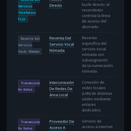
bucle directo: el
Directo
Servicio
revendedor
Telefónico
controla la línea
Fijo
de acceso del
abonado.
Reventa
Reventa Del
Reventa Del
específica del
Servicio Vocal
Servicio
servicio vocal
Nómada
Vocal Nómada
nómada con
subasignación
de la numeración
nómada.
Conexión de
Interconexión
Transmisión
redes locales
De Redes De
De Datos
(LAN) de distintas
área Local
sedes mediante
enlaces
dedicados.
Servicio de
Proveedor De
Transmisión
acceso a internet
Acceso A
De Datos