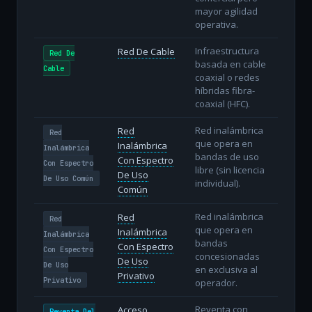
mayor agilidad
operativa.
Infraestructura
Red De Cable
Red De
basada en cable
Cable
coaxial o redes
híbridas fibra-
coaxial (HFC).
Red inalámbrica
Red
Red
que opera en
Inalámbrica
Inalámbrica
bandas de uso
Con Espectro
Con Espectro
libre (sin licencia
De Uso
De Uso Común
individual).
Común
Red inalámbrica
Red
Red
que opera en
Inalámbrica
Inalámbrica
bandas
Con Espectro
Con Espectro
concesionadas
De Uso
De Uso
en exclusiva al
Privativo
Privativo
operador.
Reventa con
Acceso
Reventa Del