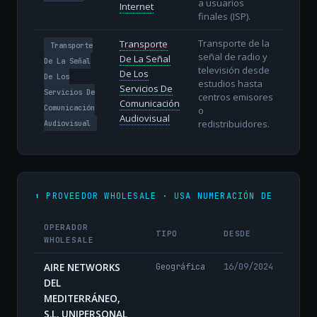
a usuarios
Internet
finales (ISP).
Transporte de la
Transporte
Transporte
señal de radio y
De La Señal
De La Señal
televisión desde
De Los
De Los
estudios hasta
Servicios De
Servicios De
centros emisores
Comunicación
Comunicación
o
Audiovisual
redistribuidores.
Audiovisual
⬆️ PROVEEDOR WHOLESALE · USA NUMERACIÓN DE
OPERADOR
TIPO
DESDE
WHOLESALE
AIRE NETWORKS
Geográfica
16/09/2024
DEL
MEDITERRÁNEO,
S.L. UNIPERSONAL