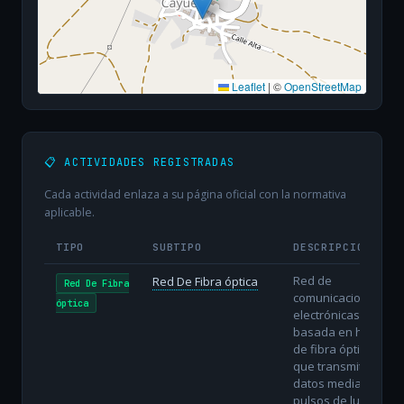
Leaflet
|
©
OpenStreetMap
📋 ACTIVIDADES REGISTRADAS
Cada actividad enlaza a su página oficial con la normativa
aplicable.
TIPO
SUBTIPO
DESCRIPCIÓN
Red de
Red De Fibra óptica
Red De Fibra
comunicaciones
óptica
electrónicas
basada en hilos
de fibra óptica
que transmiten
datos mediante
pulsos de luz.