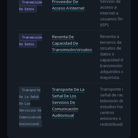
Servicio de
Proveedor De
Transmisión
acceso a
Acceso A Internet
De Datos
internet a
usuarios finales
(ISP).
Reventa a
Reventa De
Transmisión
terceros de
Capacidad De
De Datos
circuitos de
Transmisión/circuitos
datos o
capacidad de
transmisión
adquiridos en
mayorista.
Transporte de la
Transporte De La
Transporte
señal de radio y
Señal De Los
De La Señal
televisión desde
Servicios De
De Los
estudios hasta
Comunicación
Servicios De
centros
Audiovisual
Comunicación
emisores o
redistribuidores.
Audiovisual