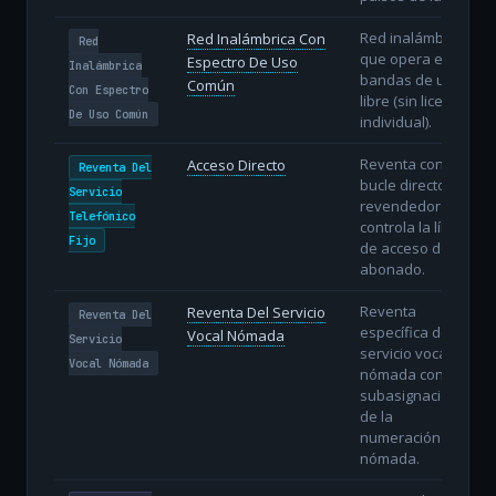
Red inalámbrica
Red Inalámbrica Con
Red
que opera en
Espectro De Uso
Inalámbrica
bandas de uso
Común
Con Espectro
libre (sin licencia
De Uso Común
individual).
Reventa con
Acceso Directo
Reventa Del
bucle directo: el
Servicio
revendedor
Telefónico
controla la línea
Fijo
de acceso del
abonado.
Reventa
Reventa Del Servicio
Reventa Del
específica del
Vocal Nómada
Servicio
servicio vocal
Vocal Nómada
nómada con
subasignación
de la
numeración
nómada.