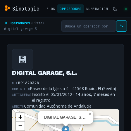
Sinologic
BLOG
OPERADORES
NUMERACIÓN
📡 Operadores
›
Lista
›
🔍
digital-garage-5
💾
DIGITAL GARAGE, S.L.
B91620328
NIF
Paseo de la Iglesia 4 - 41568 Rubio, El (Sevilla)
DOMICILIO
Inscrito el 05/01/2012 ·
14 años, 7 meses
en
ANTIGÜEDAD
el registro
Comunidad Autónoma de Andalucía
ÁMBITO
×
+
DIGITAL GARAGE, S.L.
−