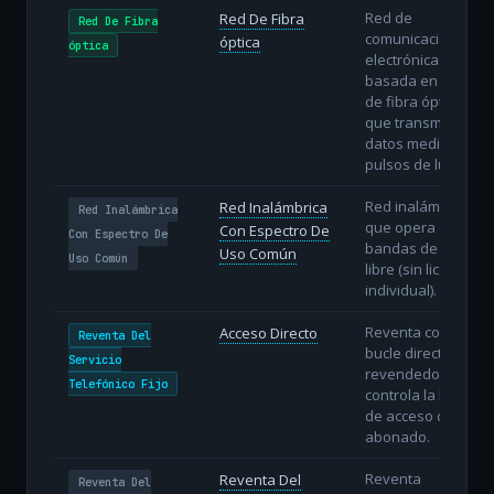
Red de
Red De Fibra
Red De Fibra
comunicaciones
óptica
óptica
electrónicas
basada en hilos
de fibra óptica
que transmiten
datos mediante
pulsos de luz.
Red inalámbrica
Red Inalámbrica
Red Inalámbrica
que opera en
Con Espectro De
Con Espectro De
bandas de uso
Uso Común
Uso Común
libre (sin licencia
individual).
Reventa con
Acceso Directo
Reventa Del
bucle directo: el
Servicio
revendedor
Telefónico Fijo
controla la línea
de acceso del
abonado.
Reventa
Reventa Del
Reventa Del