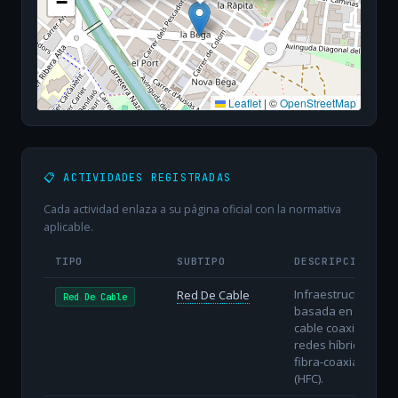
−
Leaflet
|
©
OpenStreetMap
📋 ACTIVIDADES REGISTRADAS
Cada actividad enlaza a su página oficial con la normativa
aplicable.
TIPO
SUBTIPO
DESCRIPCIÓN
Infraestructura
Red De Cable
Red De Cable
basada en
cable coaxial o
redes híbridas
fibra-coaxial
(HFC).