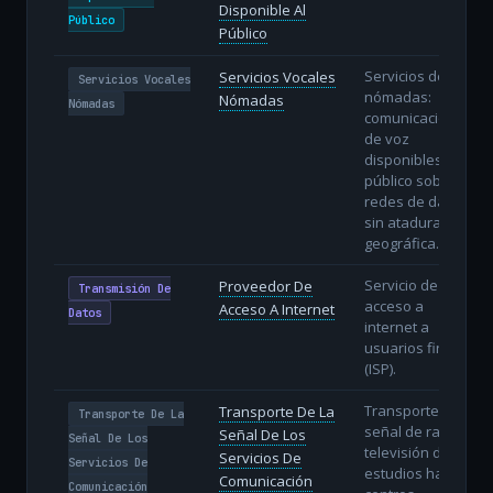
Disponible Al
Público
Público
Servicios de voz
Servicios Vocales
Servicios Vocales
nómadas:
Nómadas
Nómadas
comunicaciones
de voz
disponibles al
público sobre
redes de datos
sin atadura
geográfica.
Servicio de
Proveedor De
Transmisión De
acceso a
Acceso A Internet
Datos
internet a
usuarios finales
(ISP).
Transporte de la
Transporte De La
Transporte De La
señal de radio y
Señal De Los
Señal De Los
televisión desde
Servicios De
Servicios De
estudios hasta
Comunicación
Comunicación