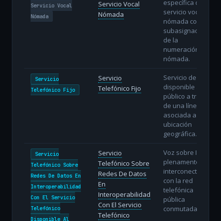
específica del
Servicio Vocal
Servicio Vocal
servicio vocal
Nómada
Nómada
nómada con
subasignación
de la
numeración
nómada.
Servicio de voz
Servicio
Servicio
disponible al
Telefónico Fijo
Telefónico Fijo
público a través
de una línea fija
asociada a una
ubicación
geográfica.
Voz sobre IP
Servicio
Servicio
plenamente
Telefónico Sobre
Telefónico Sobre
interconectada
Redes De Datos
Redes De Datos En
con la red
En
Interoperabilidad
telefónica
Interoperabilidad
Con El Servicio
pública
Con El Servicio
conmutada.
Telefónico
Telefónico
Disponible Al