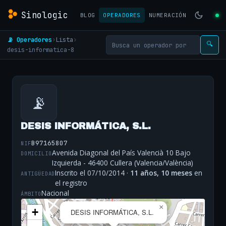
Sinologic
BLOG
OPERADORES
NUMERACIÓN
📡 Operadores
›
Lista
›
🔍
desis-informatica-8
📡
DESIS INFORMÁTICA, S.L.
B97165807
NIF
Avenida Diagonal del País Valencià 10 Bajo
DOMICILIO
Izquierda - 46400 Cullera (Valencia/València)
Inscrito el 07/10/2014 ·
11 años, 10 meses
en
ANTIGÜEDAD
el registro
Nacional
ÁMBITO
×
+
DESIS INFORMÁTICA, S.L.