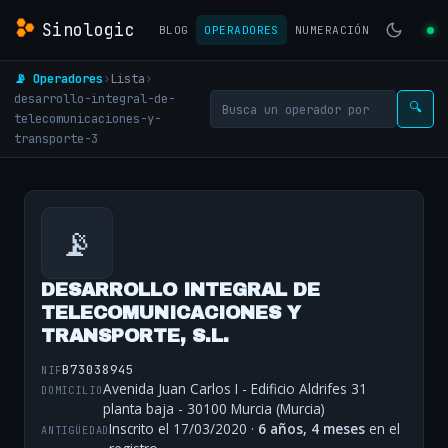
Sinologic
BLOG
OPERADORES
NUMERACIÓN
📡 Operadores
›
Lista
›
desarrollo-integral-de-
🔍
telecomunicaciones-y-
transporte-3
📡
DESARROLLO INTEGRAL DE
TELECOMUNICACIONES Y
TRANSPORTE, S.L.
B73038945
NIF
Avenida Juan Carlos I - Edificio Aldrifes 31
DOMICILIO
planta baja - 30100 Murcia (Murcia)
Inscrito el 17/03/2020 ·
6 años, 4 meses
en el
ANTIGÜEDAD