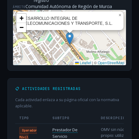
registro
Comunidad Autónoma de Región de Murcia
ÁMBITO
×
+
DESARROLLO INTEGRAL DE
TELECOMUNICACIONES Y TRANSPORTE, S.L.
−
Leaflet
|
©
OpenStreetMap
📋 ACTIVIDADES REGISTRADAS
Cada actividad enlaza a su página oficial con la normativa
aplicable.
TIPO
SUBTIPO
DESCRIPCIÓN
OMV sin núcleo
Prestador De
Operador
propio: utiliza
Servicio
Móvil