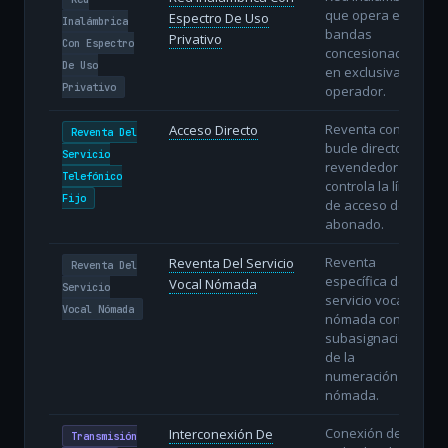
que opera en
Espectro De Uso
Inalámbrica
bandas
Privativo
Con Espectro
concesionadas
De Uso
en exclusiva al
Privativo
operador.
Reventa con
Acceso Directo
Reventa Del
bucle directo: el
Servicio
revendedor
Telefónico
controla la línea
Fijo
de acceso del
abonado.
Reventa
Reventa Del Servicio
Reventa Del
específica del
Vocal Nómada
Servicio
servicio vocal
Vocal Nómada
nómada con
subasignación
de la
numeración
nómada.
Conexión de
Interconexión De
Transmisión