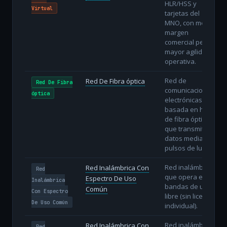
HLR/HSS y
Virtual
tarjetas del
MNO, con menor
margen
comercial pero
mayor agilidad
operativa.
Red de
Red De Fibra óptica
Red De Fibra
comunicaciones
óptica
electrónicas
basada en hilos
de fibra óptica
que transmiten
datos mediante
pulsos de luz.
Red inalámbrica
Red Inalámbrica Con
Red
que opera en
Espectro De Uso
Inalámbrica
bandas de uso
Común
Con Espectro
libre (sin licencia
De Uso Común
individual).
Red inalámbrica
Red Inalámbrica Con
Red