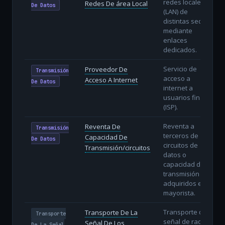
redes locales
Redes De área Local
De Datos
(LAN) de
distintas sedes
mediante
enlaces
dedicados.
Servicio de
Proveedor De
Transmisión
acceso a
Acceso A Internet
De Datos
internet a
usuarios finales
(ISP).
Reventa a
Reventa De
Transmisión
terceros de
Capacidad De
De Datos
circuitos de
Transmisión/circuitos
datos o
capacidad de
transmisión
adquiridos en
mayorista.
Transporte de la
Transporte De La
Transporte
señal de radio y
Señal De Los
De La Señal