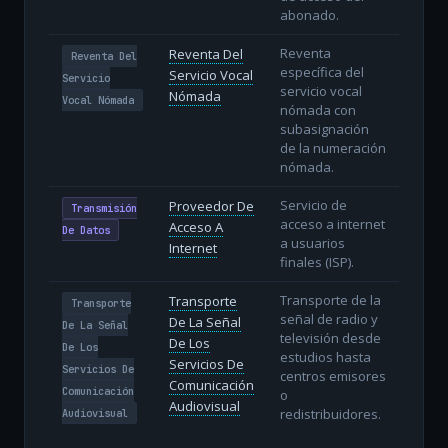
abonado.
Reventa
Reventa Del
Reventa Del
específica del
Servicio Vocal
Servicio
servicio vocal
Nómada
Vocal Nómada
nómada con
subasignación
de la numeración
nómada.
Servicio de
Proveedor De
Transmisión
acceso a internet
Acceso A
De Datos
a usuarios
Internet
finales (ISP).
Transporte de la
Transporte
Transporte
señal de radio y
De La Señal
De La Señal
televisión desde
De Los
De Los
estudios hasta
Servicios De
Servicios De
centros emisores
Comunicación
Comunicación
o
Audiovisual
redistribuidores.
Audiovisual