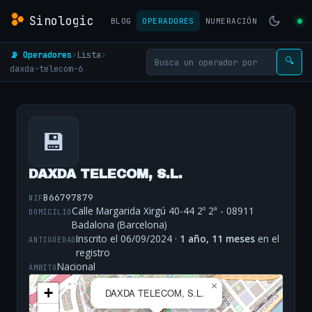
Sinologic
BLOG
OPERADORES
NUMERACIÓN
📡 Operadores
›
Lista
›
🔍
daxda-telecom-6
💾
DAXDA TELECOM, S.L.
B66797879
NIF
Calle Margarida Xirgú 40-44 2º 2ª - 08911
DOMICILIO
Badalona (Barcelona)
Inscrito el 06/09/2024 ·
1 año, 11 meses
en el
ANTIGÜEDAD
registro
Nacional
ÁMBITO
×
+
DAXDA TELECOM, S.L.