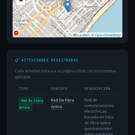
−
Leaflet
|
©
OpenStreetMap
📋 ACTIVIDADES REGISTRADAS
Cada actividad enlaza a su página oficial con la normativa
aplicable.
TIPO
SUBTIPO
DESCRIPCIÓN
Red de
Red De Fibra
Red De Fibra
comunicaciones
óptica
óptica
electrónicas
basada en hilos
de fibra óptica
que transmiten
datos mediante