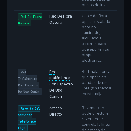
pulsos de luz.
Cable de fibra
Red De Fibra
Red De Fibra
óptica instalado
Oscura
Oscura
pero no
iluminado,
alquilado a
terceros para
que aporten su
propia
electrónica.
Red inalámbrica
Red
Red
que opera en
Inalámbrica
Inalámbrica
bandas de uso
Con Espectro
Con Espectro
libre (sin licencia
De Uso
De Uso Común
individual).
Común
Reventa con
Acceso
Reventa Del
bucle directo: el
Directo
Servicio
revendedor
Telefónico
controla la línea
Fijo
de acceso del