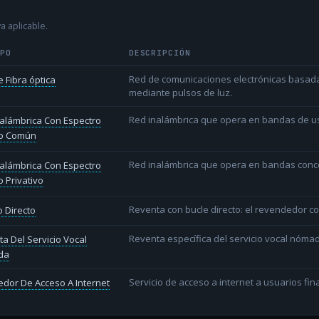
a aplicable.
IPO
DESCRIPCIÓN
Red de comunicaciones electrónicas basada 
 Fibra óptica
mediante pulsos de luz.
Red inalámbrica que opera en bandas de uso l
alámbrica Con Espectro
o Común
Red inalámbrica que opera en bandas conce
alámbrica Con Espectro
 Privativo
Reventa con bucle directo: el revendedor co
 Directo
Reventa específica del servicio vocal nóm
a Del Servicio Vocal
da
Servicio de acceso a internet a usuarios fina
dor De Acceso A Internet