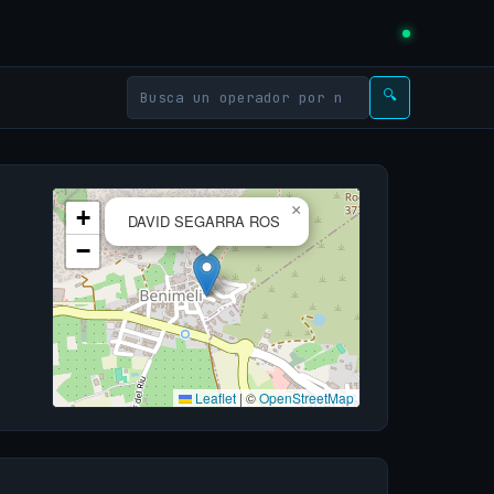
🔍
×
+
DAVID SEGARRA ROS
−
Leaflet
|
©
OpenStreetMap