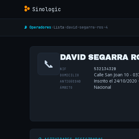
Sinologic
📡 Operadores
›
Lista
›
david-segarra-ros-4
DAVID SEGARRA R
📞
53213432B
NIF
Calle San Joan 10 - 03
DOMICILIO
Inscrito el 24/10/2020 
ANTIGÜEDAD
Nacional
ÁMBITO