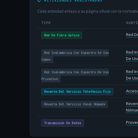
📋 ACTIVIDADES REGISTRADAS
Cada actividad enlaza a su página oficial con la normativ
TIPO
SUBT
Red De
Red De Fibra óptica
Red In
Red Inalámbrica Con Espectro De Uso
De Us
Común
Red In
Red Inalámbrica Con Espectro De Uso
De Uso
Privativo
Acceso
Reventa Del Servicio Telefónico Fijo
Revent
Reventa Del Servicio Vocal Nómada
Nóma
Provee
Transmisión De Datos