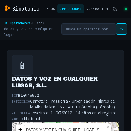
Sinologic
BLOG
OPERADORES
NUMERACIÓN
📡 Operadores
›
Lista
›
datos-y-voz-en-cualquier-
🔍
lugar
📱
DATOS Y VOZ EN CUALQUIER
LUGAR, S.L.
B14946552
NIF
Carretera Trassierra - Urbanización Pilares de
DOMICILIO
la Albaida km 3.6 - 14011 Córdoba (Córdoba)
Inscrito el 11/07/2012 ·
14 años
en el registro
ANTIGÜEDAD
Nacional
ÁMBITO
×
+
DATOS Y VOZ EN CUALQUIER LUGAR, S.L.