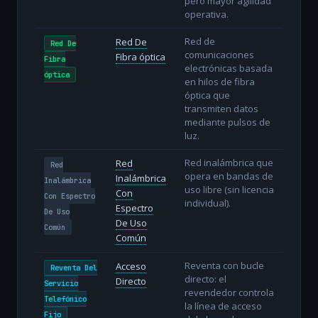
pero mayor agilidad
operativa.
Red de
Red De
Red De
comunicaciones
Fibra óptica
Fibra
electrónicas basada
óptica
en hilos de fibra
óptica que
transmiten datos
mediante pulsos de
luz.
Red inalámbrica que
Red
Red
opera en bandas de
Inalámbrica
Inalámbrica
uso libre (sin licencia
Con
Con Espectro
individual).
Espectro
De Uso
De Uso
Común
Común
Reventa con bucle
Acceso
Reventa Del
directo: el
Directo
Servicio
revendedor controla
Telefónico
la línea de acceso
Fijo