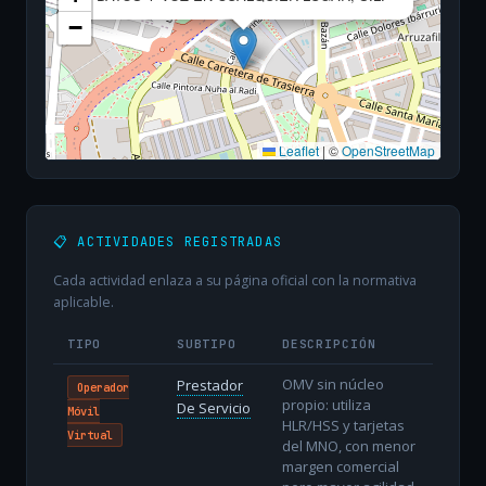
−
Leaflet
|
©
OpenStreetMap
📋 ACTIVIDADES REGISTRADAS
Cada actividad enlaza a su página oficial con la normativa
aplicable.
TIPO
SUBTIPO
DESCRIPCIÓN
OMV sin núcleo
Prestador
Operador
propio: utiliza
De Servicio
Móvil
HLR/HSS y tarjetas
Virtual
del MNO, con menor
margen comercial